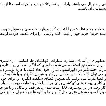
جمله رنگ، جوهر، طراحی و متریال می باشند. پارادایس تمام تلاش خود را کرده است 
 پسندیدن آن باشند.
طرح مورد نظر خود را انتخاب کنید و وارد صفحه ی محصول شوید. سپس ا
بد خرید” خرید خود را نهایی کنید و زیبایی را برای محیط خود به ارمغان
صاویری از آسمان، ستاره، سیارات، کهکشان ها، کهکشان راه شیری، 
ها برای سقف نیز استفاده می شود، طوری که انگار آسمانی پر ستاره بال
اتی چشمگیر در دکوراسیون منزل خود ایجاد کنند. با خرید پوستر دیوا
می توان گفت که هیچ مکانی بزرگتر و هیجان انگیزتر و با شکوه تر از 
 فضا تقریبا می توانیم یک همچین فضای شگفت انگیزی را برای خود خلق
ای کاری. پوسترهای کهکشان برای ایجاد آرامش و تلطیف روحیه بسیار م
ار رفته در این پوسترها، قابل ست شدن با هر فضا و مکانی و با هر چیدم
و زنانه، و مشاغل هنری مثل گالری ها و آتلیه ها و رستوران ها نیز می 