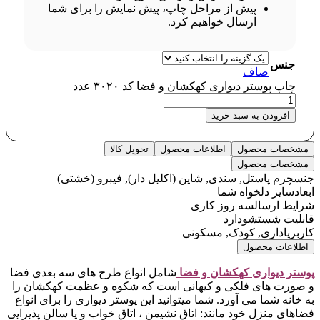
پیش از مراحل چاپ، پیش نمایش را برای شما
ارسال خواهیم کرد.
جنس
صاف
چاپ پوستر دیواری کهکشان و فضا کد ۳۰۲۰ عدد
افزودن به سبد خرید
مشخصات محصول
اطلاعات محصول
تحویل کالا
مشخصات محصول
جنس
چرم پاستل, سندی, شاین (اکلیل دار), فیبرو (خشتی)
ابعاد
سایز دلخواه شما
شرایط ارسال
سه روز کاری
قابلیت شستشو
دارد
کاربری
اداری, کودک, مسکونی
اطلاعات محصول
پوستر دیواری کهکشان و فضا
شامل انواع طرح های سه بعدی فضا
و صورت های فلکی و کیهانی است که شکوه و عظمت کهکشان را
به خانه شما می آورد. شما میتوانید این پوستر دیواری را برای انواع
فضاهای منزل خود مانند: اتاق نشیمن ، اتاق خواب و یا سالن پذیرایی