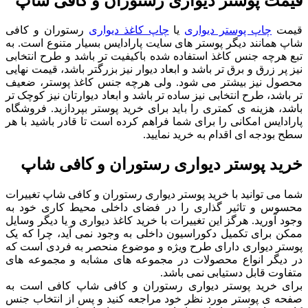
قیمت پوستر دیواری رستوران و کافی شاپ
قیمت
چاپ پوستر دیواری
یا
چاپ کاغذ دیواری
رستوران و کافی
شاپ همانند دیگر پوستر های سایت پارادایس بسیار متنوع است. به
تبع هرچه جنس کاغذ استفاده شده باکیفیت تر باشد و طرح انتخابی
نیز پر زرق و برق تر باشد و ابعاد دیوار نیز بزرگتر باشد، قیمت نهایی
محصول نیز بیشتر می شود. ولی هرچه جنس کاغذ پوستر، ضعیف
تر باشد، طرح انتخابی نیز ساده تر باشد و ابعاد دیوارتان نیز کوچک تر
باشد، هزینه ی کمتری را باید برای خرید پوستر بپردازید. فروشگاه
پارادایس امکانی را برای شما فراهم کرده است تا قادر باشید با هر
سطح بودجه ای اقدام به خرید نمایید.
خرید پوستر دیواری رستوران و کافی شاپ
شما می توانید با خرید پوستر دیواری رستوران و کافی شاپ تغییرات
محسوس و تاثیر گذاری را در فضای داخلی محیط کاری خود به
وجود آورید. هرگز این تغییرات با خرید کاغذ دیواری و یا دیگر وسایل
ممکن برای تکمیل دکوراسیون داخلی به وجود نمی آید، چرا که یک
پوستر دیواری دارای طرح ویژه و موضوع منحصر به فردی است که
در دیگر انواع محصولات در مجموعه های مشابه و مجموعه های
متفاوت قابل دستیابی نمی باشد.
برای خرید پوستر دیواری رستوران و کافی شاپ کافی است به
صفحه ی پوستر مورد نظر خود مراجعه کنید و پس از انتخاب جنس