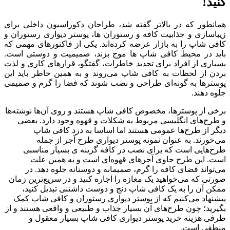
کنید!
همانطور که در بالاتر گفته شد، طراحان دکوراسیون داخلی برای
زیباسازی و جذابیت کافه‌ و رستوران ها، پوستر دیواری رستوران و
کافی شاپ را به بازار عرضه کرده‌اند. یکی از فاکتورهای مهمی که
باید در محیط کافی شاپ ها موج بزند، صمیمیت و دوستی است.
بسیاری از افراد برای تجدید خاطرات، گفتگو، قرارهای کاری و لذت
بردن از لحظات به کافی شاپ می‌روند و به همین خاطر باید این
پوسترها به گونه‌ای طراحی و نصب شوند که فضا را گرم و صمیمی
جلوه دهند.
برخی از پوسترها، مخصوص کافی شاپ هستند و روی آن‌ها نوشته‌ها
و طرح‌های انگلیسی مربوط به شکلات و قهوه وجود دارد. بعضی
دیگر از طرح‌ها عمومی هستند اما اساسا به درد کافی شاپ
می‌خورند. به عنوان نمونه پوستر دیواری طرح آجر از جمله
طرح‌هایی است که برای نصب در کافه گزینه ی بسیار مناسبی
است. این طرح حاوی آجرهای قهوه‌ای است و به همین علت
می‌تواند فضای کافه را گرم، صمیمانه و دوستانه جلوه دهد. در
صورتی که می‌خواهید یک مغازه را اجاره کنید و در سریع‌ترین زمان
ممکن آن را به یک کافی شاپ دنج و دوست داشتنی تبدیل کنید،
پیشنهاد می‌کنیم که از پوستر دیواری رستوران و کافی شاپ کمک
بگیرید؛ چون طرح‌های آن بسیار جذاب و طبیعی و واقعی هستند و از
طرفی هزینه خرید پوستر دیواری کافی شاپ بسیار معقول و
منطقی است.