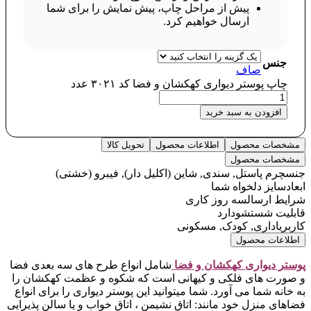
پیش از مراحل چاپ، پیش نمایش را برای شما
ارسال خواهیم کرد.
جنس
صاف
چاپ پوستر دیواری کهکشان و فضا کد ۳۰۲۱ عدد
افزودن به سبد خرید
مشخصات محصول
اطلاعات محصول
تحویل کالا
مشخصات محصول
جنس
چرم پاستل, سندی, شاین (اکلیل دار), فیبرو (خشتی)
ابعاد
سایز دلخواه شما
شرایط ارسال
سه روز کاری
قابلیت شستشو
دارد
کاربری
اداری, کودک, مسکونی
اطلاعات محصول
پوستر دیواری کهکشان و فضا
شامل انواع طرح های سه بعدی فضا
و صورت های فلکی و کیهانی است که شکوه و عظمت کهکشان را
به خانه شما می آورد. شما میتوانید این پوستر دیواری را برای انواع
فضاهای منزل خود مانند: اتاق نشیمن ، اتاق خواب و یا سالن پذیرایی