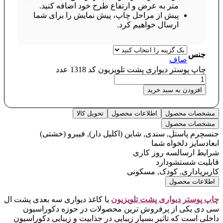
متر به عرض و ارتفاع طرح خود اضافه کنید.
پیش از مراحل چاپ، پیش نمایش را برای شما
ارسال خواهیم کرد.
جنس
صاف
چاپ پوستر دیواری پشت تلویزیون کد 1318 عدد
افزودن به سبد خرید
مشخصات محصول
اطلاعات محصول
تحویل کالا
مشخصات محصول
جنس
چرم پاستل, سندی, شاین (اکلیل دار), فیبرو (خشتی)
ابعاد
سایز دلخواه شما
شرایط ارسال
سه روز کاری
قابلیت شستشو
دارد
کاربری
اداری, کودک, مسکونی
اطلاعات محصول
چاپ پوستر دیواری پشت تلویزیو
ن
یا کاغذ دیواری سه بعدی پشت ال
سی دی یکی از پرفروش ترین محصولات در حوزه دکوراسیون
داخلی است که تاثیر بسیار زیبایی در جذابیت و زیبایی دکوراسیون