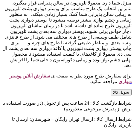
منزل شما دارد. معمولا تلویزیون در سالن پذیرایی قرار میگیرد،
بنابراین انتخاب یک طرح مناسب برای پوستر دیواری پشت تلویزیون
به زیبایی سالن پذیرایی شما کمک بسیار زیادی میکند. به منظور
زیبایی و چشم نوازی بیشتر توصیه میشود تا پوستر دیواری پشت
تلویزیون طرح ساده ای داشته باشد تا در زمان تماشای تلویزیون
دچار حواس پرتی نشوید. پوستر دیواری سه بعدی پشت تلویزیون
شامل طیف وسیعی از طرح های مختلف می شود. از طرح فانتزی
و سه بعدی و مناظر طبیعی گرفته تا طرح های چرم و…. برای
چاپ پوستر دیواری پشت تلویزیون یا کاغذ دیواری سه بعدی پشت ال
سی دی معمولا از کاغذهای با کیفیت استفاده میشود تا محصول
نهایی چشم نواز بوده و زیبایی دکوراسیون داخلی شما را افزایش
دهد.
برای سفارش طرح مورد نظر به صفحه ی
سفارش آنلاین پوستر
دیواری
مراجعه نمائید.
تحویل کالا
شرایط بازگشت کالا : 24 ساعت پس از تحویل (در صورت استفاده یا
برش از پذیرش مرجوعی معذوریم)
شرایط ارسال کالا : ارسال تهران رایگان – شهرستان: ارسال تا
باربری رایگان