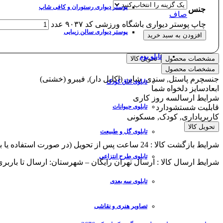
پوستر دیواری رستوران و کافی شاپ
جنس
صاف
چاپ پوستر دیواری باشگاه ورزشی کد ۹۰۳۷ عدد
پوستر دیواری سالن زیبایی
افزودن به سبد خرید
تابلو بوم
مشخصات محصول
تحویل کالا
مشخصات محصول
جنس
چرم پاستل, سندی, شاین (اکلیل دار), فیبرو (خشتی)
تابلوی اتاق کودک
ابعاد
سایز دلخواه شما
شرایط ارسال
سه روز کاری
قابلیت شستشو
دارد
تابلوی حیوانات
کاربری
اداری, کودک, مسکونی
تحویل کالا
تابلوی گل و طبیعت
شرایط بازگشت کالا : 24 ساعت پس از تحویل (در صورت استفاده یا برش از پذیرش مرجوعی معذوریم)
تابلوی طرح انتزاعی
شرایط ارسال کالا : ارسال تهران رایگان – شهرستان: ارسال تا باربر
تابلوی سه بعدی
تصاویر هنری و نقاشی