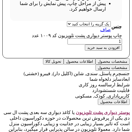
پیش از مراحل چاپ، پیش نمایش را برای شما
ارسال خواهیم کرد.
جنس
صاف
چاپ پوستر دیواری پشت تلویزیون کد ۱۰۰۹ عدد
افزودن به سبد خرید
مشخصات محصول
اطلاعات محصول
تحویل کالا
مشخصات محصول
جنس
چرم پاستل, سندی, شاین (اکلیل دار), فیبرو (خشتی)
ابعاد
سایز دلخواه شما
شرایط ارسال
سه روز کاری
قابلیت شستشو
دارد
کاربری
اداری, کودک, مسکونی
اطلاعات محصول
پوستر دیواری پشت تلویزیون
یا کاغذ دیواری سه بعدی پشت ال سی
دی یکی از پرفروش ترین محصولات در حوزه دکوراسیون داخلی
است که تاثیر بسیار زیبایی در جذابیت و زیبایی دکوراسیون منزل
شما دارد. معمولا تلویزیون در سالن پذیرایی قرار میگیرد، بنابراین