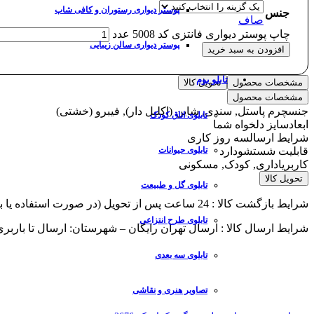
پوستر دیواری رستوران و کافی شاپ
جنس
صاف
چاپ پوستر دیواری فانتزی کد 5008 عدد
پوستر دیواری سالن زیبایی
افزودن به سبد خرید
تابلو بوم
مشخصات محصول
تحویل کالا
مشخصات محصول
جنس
چرم پاستل, سندی, شاین (اکلیل دار), فیبرو (خشتی)
تابلوی اتاق کودک
ابعاد
سایز دلخواه شما
شرایط ارسال
سه روز کاری
قابلیت شستشو
دارد
تابلوی حیوانات
کاربری
اداری, کودک, مسکونی
تحویل کالا
تابلوی گل و طبیعت
شرایط بازگشت کالا : 24 ساعت پس از تحویل (در صورت استفاده یا برش از پذیرش مرجوعی معذوریم)
تابلوی طرح انتزاعی
شرایط ارسال کالا : ارسال تهران رایگان – شهرستان: ارسال تا باربر
تابلوی سه بعدی
تصاویر هنری و نقاشی