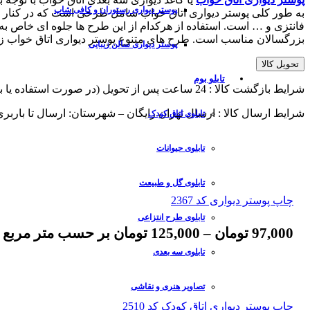
پوستر دیواری رستوران و کافی شاپ
به طور کلی پوستر دیواری اتاق خواب شامل طرحی است که در کنار زی
فانتزی و … است. استفاده از هرکدام از این طرح ها جلوه ای خاص به ا
بزرگسالان مناسب است. طرح های متنوع پوستر دیواری اتاق خواب زیب
پوستر دیواری سالن زیبایی
تحویل کالا
تابلو بوم
شرایط بازگشت کالا : 24 ساعت پس از تحویل (در صورت استفاده یا برش از پذیرش مرجوعی معذوریم)
شرایط ارسال کالا : ارسال تهران رایگان – شهرستان: ارسال تا باربر
تابلوی اتاق کودک
تابلوی حیوانات
تابلوی گل و طبیعت
چاپ پوستر دیواری کد 2367
تابلوی طرح انتزاعی
97,000
تومان
–
125,000
تومان
بر حسب متر مربع
تابلوی سه بعدی
تصاویر هنری و نقاشی
چاپ پوستر دیواری اتاق کودک کد 2510