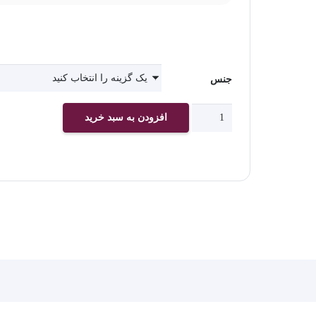
جنس
چاپ
افزودن به سبد خرید
پوستر
دیواری
کد
2443
عدد