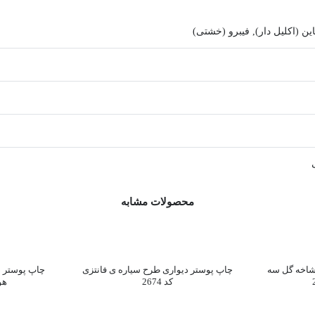
ن (اکلیل دار), فیبرو (خشتی)
محصولات مشابه
شاخه گل سه
چاپ پوستر دیواری طرح سیاره ی فانتزی
چاپ پوستر د
کد 2674
هوا