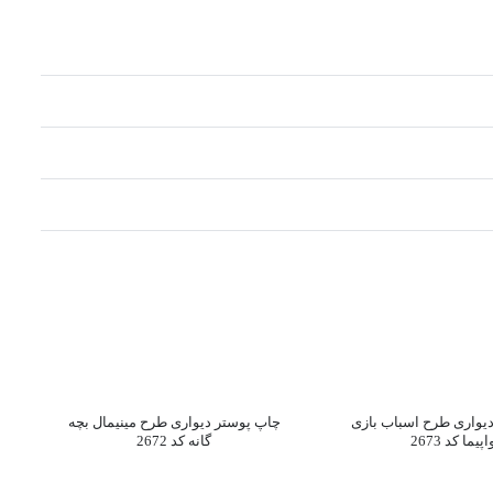
یواری طرح اسباب بازی
چاپ پوستر دیواری طرح مینیمال بچه
پیما کد 2673
گانه کد 2672