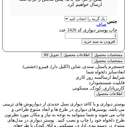
ارسال خواهیم کرد.
جنس
صاف
چاپ پوستر دیواری کد 2426 عدد
افزودن به سبد خرید
مشخصات محصول
اطلاعات محصول
تحویل کالا
مشخصات محصول
جنس
چرم پاستل, سندی, شاین (اکلیل دار), فیبرو (خشتی)
ابعاد
سایز دلخواه شما
شرایط ارسال
سه روز کاری
قابلیت شستشو
دارد
کاربری
اداری, کودک, مسکونی
اطلاعات محصول
پوستر دیواری و یا کاغذ دیواری نسل جدیدی از دیوارپوش های تزیینی
می باشد. پوسترهای دیواری در طرح ها و ابعاد متنوع طراحی و
چاپ می شوند و شما میتوانید به توجه به نیاز و مکان مورد نظرتون
طرح دلخواه خود را چاپ و نصب کنید. پوستر دیواری در مدل‌های
متنوع در دسته‌ بندی اداری، مسکونی و اتاق کودک با طرح‌های