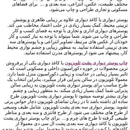
مختلف طبیعت، عکس، انتزاعی، سه بعدی و … برای فضاهای
مسکونی و تجاری طراحی و چاپ می‌شود.
پوستر دیواری یا کاغذ دیواری علاوه بر زیبایی ظاهری و پوشش
تزیینی محیط، کمک بسیار زیادی در جلب اعتماد مخاطب می کند.
پوسترهای دیواری اداری و تجاری با توجه به فضای کسب و کار
طراحی و چاپ می شوند. شما میتواند با توجه به نیاز کسب و کار
خودتان از عکس های مرتبط، تصاویر انتزاعی و یا پوسترهای سه
بعدی تزیینی استفاده نمایید. به منظور زیبایی و چشم نوازی محیط
کار، پیشنهاد می شود از پوسترهای مدرن استفاده نمایید.
چاپ پوستر دیواری پشت تلویزیو
ن
یا کاغذ دیواری یکی از پرفروش
ترین محصولات در حوزه دکوراسیون داخلی و مسکونی است که
تاثیر بسیار زیبایی در جذابیت و زیبایی دکوراسیون منزل شما دارد.
معمولا تلویزیون در سالن پذیرایی قرار میگیرد، بنابراین انتخاب یک
طرح مناسب برای پوستر دیواری پشت تلویزیون به زیبایی سالن
پذیرایی شما کمک بسیار زیادی میکند. به منظور زیبایی و چشم
نوازی بیشتر توصیه میشود تا پوستر دیواری پشت تلویزیون طرح
ساده ای داشته باشد تا در زمان تماشای تلویزیون دچار حواس پرتی
نشوید. پوستر دیواری سه بعدی پشت تلویزیون شامل طیف وسیعی
از طرح های مختلف می شود. از طرح فانتزی و سه بعدی و مناظر
طبیعی گرفته تا طرح های چرم و… برای چاپ پوستر دیواری پشت
تلویزیون یا کاغذ دیواری سه بعدی پشت ال سی دی معمولا از
کاغذهای با کیفیت استفاده میشود تا محصول نهایی چشم نواز بوده و