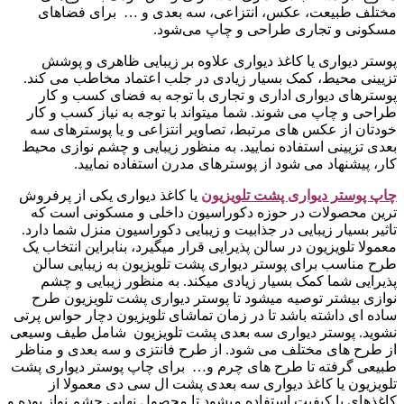
مختلف طبیعت، عکس، انتزاعی، سه بعدی و … برای فضاهای
مسکونی و تجاری طراحی و چاپ می‌شود.
پوستر دیواری یا کاغذ دیواری علاوه بر زیبایی ظاهری و پوشش
تزیینی محیط، کمک بسیار زیادی در جلب اعتماد مخاطب می کند.
پوسترهای دیواری اداری و تجاری با توجه به فضای کسب و کار
طراحی و چاپ می شوند. شما میتواند با توجه به نیاز کسب و کار
خودتان از عکس های مرتبط، تصاویر انتزاعی و یا پوسترهای سه
بعدی تزیینی استفاده نمایید. به منظور زیبایی و چشم نوازی محیط
کار، پیشنهاد می شود از پوسترهای مدرن استفاده نمایید.
چاپ پوستر دیواری پشت تلویزیو
ن
یا کاغذ دیواری یکی از پرفروش
ترین محصولات در حوزه دکوراسیون داخلی و مسکونی است که
تاثیر بسیار زیبایی در جذابیت و زیبایی دکوراسیون منزل شما دارد.
معمولا تلویزیون در سالن پذیرایی قرار میگیرد، بنابراین انتخاب یک
طرح مناسب برای پوستر دیواری پشت تلویزیون به زیبایی سالن
پذیرایی شما کمک بسیار زیادی میکند. به منظور زیبایی و چشم
نوازی بیشتر توصیه میشود تا پوستر دیواری پشت تلویزیون طرح
ساده ای داشته باشد تا در زمان تماشای تلویزیون دچار حواس پرتی
نشوید. پوستر دیواری سه بعدی پشت تلویزیون شامل طیف وسیعی
از طرح های مختلف می شود. از طرح فانتزی و سه بعدی و مناظر
طبیعی گرفته تا طرح های چرم و… برای چاپ پوستر دیواری پشت
تلویزیون یا کاغذ دیواری سه بعدی پشت ال سی دی معمولا از
کاغذهای با کیفیت استفاده میشود تا محصول نهایی چشم نواز بوده و