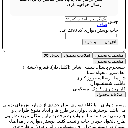
ارسال خواهیم کرد.
جنس
صاف
چاپ پوستر دیواری کد 2393 عدد
افزودن به سبد خرید
مشخصات محصول
اطلاعات محصول
تحویل کالا
مشخصات محصول
جنس
چرم پاستل, سندی, شاین (اکلیل دار), فیبرو (خشتی)
ابعاد
سایز دلخواه شما
شرایط ارسال
سه روز کاری
قابلیت شستشو
دارد
کاربری
اداری, کودک, مسکونی
اطلاعات محصول
پوستر دیواری و یا کاغذ دیواری نسل جدیدی از دیوارپوش های تزیینی
می باشد. پوسترهای دیواری در طرح ها و ابعاد متنوع طراحی و
چاپ می شوند و شما میتوانید به توجه به نیاز و مکان مورد نظرتون
طرح دلخواه خود را چاپ و نصب کنید. پوستر دیواری در مدل‌های
متنوع در دسته‌ بندی اداری، مسکونی و اتاق کودک با طرح‌های