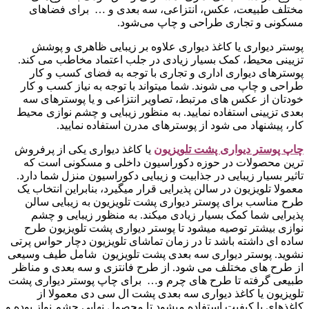
مختلف طبیعت، عکس، انتزاعی، سه بعدی و … برای فضاهای
مسکونی و تجاری طراحی و چاپ می‌شود.
پوستر دیواری یا کاغذ دیواری علاوه بر زیبایی ظاهری و پوشش
تزیینی محیط، کمک بسیار زیادی در جلب اعتماد مخاطب می کند.
پوسترهای دیواری اداری و تجاری با توجه به فضای کسب و کار
طراحی و چاپ می شوند. شما میتواند با توجه به نیاز کسب و کار
خودتان از عکس های مرتبط، تصاویر انتزاعی و یا پوسترهای سه
بعدی تزیینی استفاده نمایید. به منظور زیبایی و چشم نوازی محیط
کار، پیشنهاد می شود از پوسترهای مدرن استفاده نمایید.
چاپ پوستر دیواری پشت تلویزیو
ن
یا کاغذ دیواری یکی از پرفروش
ترین محصولات در حوزه دکوراسیون داخلی و مسکونی است که
تاثیر بسیار زیبایی در جذابیت و زیبایی دکوراسیون منزل شما دارد.
معمولا تلویزیون در سالن پذیرایی قرار میگیرد، بنابراین انتخاب یک
طرح مناسب برای پوستر دیواری پشت تلویزیون به زیبایی سالن
پذیرایی شما کمک بسیار زیادی میکند. به منظور زیبایی و چشم
نوازی بیشتر توصیه میشود تا پوستر دیواری پشت تلویزیون طرح
ساده ای داشته باشد تا در زمان تماشای تلویزیون دچار حواس پرتی
نشوید. پوستر دیواری سه بعدی پشت تلویزیون شامل طیف وسیعی
از طرح های مختلف می شود. از طرح فانتزی و سه بعدی و مناظر
طبیعی گرفته تا طرح های چرم و… برای چاپ پوستر دیواری پشت
تلویزیون یا کاغذ دیواری سه بعدی پشت ال سی دی معمولا از
کاغذهای با کیفیت استفاده میشود تا محصول نهایی چشم نواز بوده و