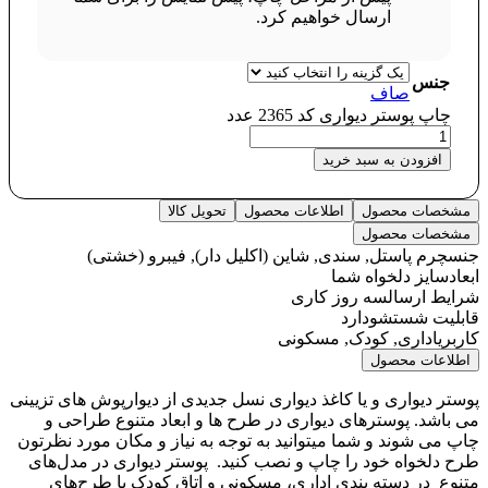
ارسال خواهیم کرد.
جنس
صاف
چاپ پوستر دیواری کد 2365 عدد
افزودن به سبد خرید
مشخصات محصول
اطلاعات محصول
تحویل کالا
مشخصات محصول
جنس
چرم پاستل, سندی, شاین (اکلیل دار), فیبرو (خشتی)
ابعاد
سایز دلخواه شما
شرایط ارسال
سه روز کاری
قابلیت شستشو
دارد
کاربری
اداری, کودک, مسکونی
اطلاعات محصول
پوستر دیواری و یا کاغذ دیواری نسل جدیدی از دیوارپوش های تزیینی
می باشد. پوسترهای دیواری در طرح ها و ابعاد متنوع طراحی و
چاپ می شوند و شما میتوانید به توجه به نیاز و مکان مورد نظرتون
طرح دلخواه خود را چاپ و نصب کنید. پوستر دیواری در مدل‌های
متنوع در دسته‌ بندی اداری، مسکونی و اتاق کودک با طرح‌های