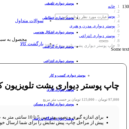
پوستر دیواری تلفیقی
خانه
/
پوستر دیواری
پوستر دیواری خطاطی
سوالات متداول
/
پوستر دیواری مدرن و هنری
/
پوستر دیواری اشکال هندسی
پوستر دیواری انتزاعی
محصول
به سبد
/
بازگشت کالا
چاپ پوستر دیواری پشت تلویزیون کد 2454
پوستر دیواری گرافیتی
Some text
پوستر دیواری انتزاعی
پوستر دیواری کسب و کار
چاپ پوستر دیواری پشت تلویزیون کد 54
پوستر دیواری اداری
97,000
تومان
–
125,000
تومان
بر حسب متر مربع
پوستر دیواری املاک و مسکن
برای اندازه گیری و نصب بهتر، بین 5 تا 10 سانتی متر به عرض و ارتفاع طرح خود اضافه کنید.
پوستر دیواری باشگاه ورزشی
پیش از مراحل چاپ، پیش نمایش را برای شما ارسال خوا