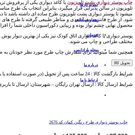
چاپ پوستر دیواری پشت تلویزیو
ن
یا کاغذ دیواری یکی از پرفروش تر
نمونه کارها
تلویزیون در سالن پذیرایی قرار میگیرد، بنابراین انتخاب یک طرح منا
میشود تا پوستر دیواری پشت تلویزیون طرح ساده ای داشته باشد تا
شود. از طرح فانتزی و سه بعدی و مناظر طبیعی گرفته تا طرح های چ
سفارش آنلاین
محصول نهایی چشم نواز بوده و زیبایی دکوراسیون داخلی شما را افزا
خدمات
پوستر دیواری یا کاغذ دیواری اتاق کودک نیز یکی از بهترین دیوار پوش
مختلف طراحی و چاپ می شوند.
مجله پارادایس
همچنین شما میتوانید برای سفارش چاپ طرح مورد نظر خودتان به 
تحویل کالا
درباره ما
شرایط بازگشت کالا : 24 ساعت پس از تحویل (در صورت استفاده یا برش از پذیرش مرجوعی معذوریم)
ارتباط با ما
شرایط ارسال کالا : ارسال تهران رایگان – شهرستان: ارسال تا باربر
چاپ پوستر دیواری طرح رنگین کمان کد 2676