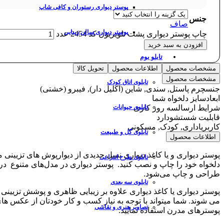
پوستر دیواری رستوران و کافی شاپ
جنس
صاف
پوستر دیواری سالن زیبایی
چاپ پوستر دیواری پشت تلویزیون کد 2454 عدد
افزودن به سبد خرید
تابلو بوم
مشخصات محصول
اطلاعات محصول
تحویل کالا
مشخصات محصول
تابلوی اتاق کودک
جنس
چرم پاستل, سندی, شاین (اکلیل دار), فیبرو (خشتی)
ابعاد
سایز دلخواه شما
شرایط ارسال
سه روز کاری
تابلوی حیوانات
قابلیت شستشو
دارد
کاربری
اداری, کودک, مسکونی
تابلوی گل و طبیعت
اطلاعات محصول
پوستر دیواری و یا کاغذ دیواری نسل جدیدی از دیوارپوش های تزیینی 
تابلوی طرح انتزاعی
دلخواه خود را چاپ و نصب کنید. پوستر دیواری در مدل‌های متنوع 
طراحی و چاپ می‌شود.
تابلوی سه بعدی
پوستر دیواری یا کاغذ دیواری علاوه بر زیبایی ظاهری و پوشش تزیی
می شوند. شما میتواند با توجه به نیاز کسب و کار خودتان از عکس های
تصاویر هنری و نقاشی
پوسترهای مدرن استفاده نمایید.