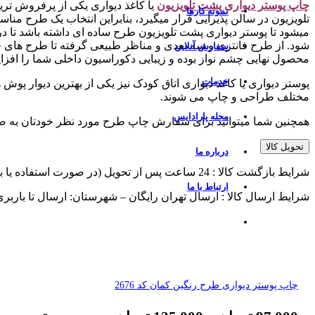
چاپ پوستر دیواری پشت تلویزیو
ن
یا کاغذ دیواری یکی از پرفروش تر
نمونه کارها
تلویزیون در سالن پذیرایی قرار میگیرد، بنابراین انتخاب یک طرح منا
میشود تا پوستر دیواری پشت تلویزیون طرح ساده ای داشته باشد تا
شود. از طرح فانتزی و سه بعدی و مناظر طبیعی گرفته تا طرح های چ
سفارش آنلاین
محصول نهایی چشم نواز بوده و زیبایی دکوراسیون داخلی شما را افزا
خدمات
پوستر دیواری یا کاغذ دیواری اتاق کودک نیز یکی از بهترین دیوار پوش
مختلف طراحی و چاپ می شوند.
مجله پارادایس
همچنین شما میتوانید برای سفارش چاپ طرح مورد نظر خودتان به 
تحویل کالا
درباره ما
شرایط بازگشت کالا : 24 ساعت پس از تحویل (در صورت استفاده یا برش از پذیرش مرجوعی معذوریم)
ارتباط با ما
شرایط ارسال کالا : ارسال تهران رایگان – شهرستان: ارسال تا باربر
چاپ پوستر دیواری طرح رنگین کمان کد 2676