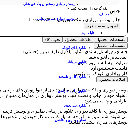
پوستر دیواری رستوران و کافی شاپ
جنس
صاف
پوستر دیواری سالن زیبایی
چاپ پوستر دیواری پشت تلویزیون کد 2078 عدد
افزودن به سبد خرید
تابلو بوم
مشخصات محصول
اطلاعات محصول
تحویل کالا
مشخصات محصول
تابلوی اتاق کودک
جنس
چرم پاستل, سندی, شاین (اکلیل دار), فیبرو (خشتی)
ابعاد
سایز دلخواه شما
شرایط ارسال
سه روز کاری
تابلوی حیوانات
قابلیت شستشو
دارد
کاربری
اداری, کودک, مسکونی
تابلوی گل و طبیعت
اطلاعات محصول
پوستر دیواری و یا کاغذ دیواری نسل جدیدی از دیوارپوش های تزیینی 
تابلوی طرح انتزاعی
دلخواه خود را چاپ و نصب کنید. پوستر دیواری در مدل‌های متنوع 
طراحی و چاپ می‌شود.
تابلوی سه بعدی
پوستر دیواری یا کاغذ دیواری علاوه بر زیبایی ظاهری و پوشش تزیی
می شوند. شما میتواند با توجه به نیاز کسب و کار خودتان از عکس های
تصاویر هنری و نقاشی
پوسترهای مدرن استفاده نمایید.