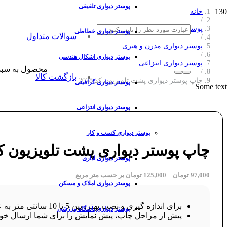
پوستر دیواری تلفیقی
خانه
/
پوستر دیواری
پوستر دیواری خطاطی
سوالات متداول
/
پوستر دیواری مدرن و هنری
/
پوستر دیواری اشکال هندسی
پوستر دیواری انتزاعی
محصول
به سبد
/
بازگشت کالا
چاپ پوستر دیواری پشت تلویزیون کد 2078
پوستر دیواری گرافیتی
Some text
پوستر دیواری انتزاعی
پوستر دیواری کسب و کار
چاپ پوستر دیواری پشت تلویزیون کد 78
پوستر دیواری اداری
97,000
تومان
–
125,000
تومان
بر حسب متر مربع
پوستر دیواری املاک و مسکن
برای اندازه گیری و نصب بهتر، بین 5 تا 10 سانتی متر به عرض و ارتفاع طرح خود اضافه کنید.
پوستر دیواری باشگاه ورزشی
پیش از مراحل چاپ، پیش نمایش را برای شما ارسال خوا