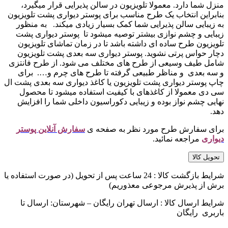
منزل شما دارد. معمولا تلویزیون در سالن پذیرایی قرار میگیرد،
بنابراین انتخاب یک طرح مناسب برای پوستر دیواری پشت تلویزیون
به زیبایی سالن پذیرایی شما کمک بسیار زیادی میکند. به منظور
زیبایی و چشم نوازی بیشتر توصیه میشود تا پوستر دیواری پشت
تلویزیون طرح ساده ای داشته باشد تا در زمان تماشای تلویزیون
دچار حواس پرتی نشوید. پوستر دیواری سه بعدی پشت تلویزیون
شامل طیف وسیعی از طرح های مختلف می شود. از طرح فانتزی
و سه بعدی و مناظر طبیعی گرفته تا طرح های چرم و…. برای
چاپ پوستر دیواری پشت تلویزیون یا کاغذ دیواری سه بعدی پشت ال
سی دی معمولا از کاغذهای با کیفیت استفاده میشود تا محصول
نهایی چشم نواز بوده و زیبایی دکوراسیون داخلی شما را افزایش
دهد.
برای سفارش طرح مورد نظر به صفحه ی
سفارش آنلاین پوستر
دیواری
مراجعه نمائید.
تحویل کالا
شرایط بازگشت کالا : 24 ساعت پس از تحویل (در صورت استفاده یا
برش از پذیرش مرجوعی معذوریم)
شرایط ارسال کالا : ارسال تهران رایگان – شهرستان: ارسال تا
باربری رایگان