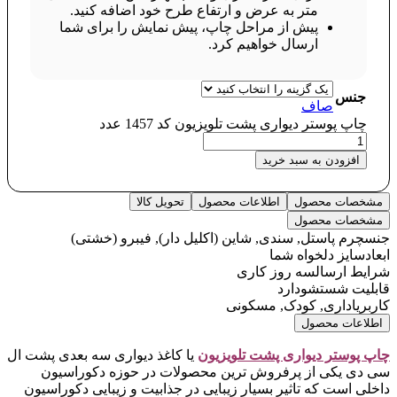
متر به عرض و ارتفاع طرح خود اضافه کنید.
پیش از مراحل چاپ، پیش نمایش را برای شما
ارسال خواهیم کرد.
جنس
صاف
چاپ پوستر دیواری پشت تلویزیون کد 1457 عدد
افزودن به سبد خرید
مشخصات محصول
اطلاعات محصول
تحویل کالا
مشخصات محصول
جنس
چرم پاستل, سندی, شاین (اکلیل دار), فیبرو (خشتی)
ابعاد
سایز دلخواه شما
شرایط ارسال
سه روز کاری
قابلیت شستشو
دارد
کاربری
اداری, کودک, مسکونی
اطلاعات محصول
چاپ پوستر دیواری پشت تلویزیو
ن
یا کاغذ دیواری سه بعدی پشت ال
سی دی یکی از پرفروش ترین محصولات در حوزه دکوراسیون
داخلی است که تاثیر بسیار زیبایی در جذابیت و زیبایی دکوراسیون