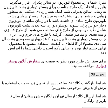
منزل شما دارد. معمولا تلویزیون در سالن پذیرایی قرار میگیرد،
بنابراین انتخاب یک طرح مناسب برای پوستر دیواری پشت تلویزیون
به زیبایی سالن پذیرایی شما کمک بسیار زیادی میکند. به منظور
زیبایی و چشم نوازی بیشتر توصیه میشود تا پوستر دیواری پشت
تلویزیون طرح ساده ای داشته باشد تا در زمان تماشای تلویزیون
دچار حواس پرتی نشوید. پوستر دیواری سه بعدی پشت تلویزیون
شامل طیف وسیعی از طرح های مختلف می شود. از طرح فانتزی
و سه بعدی و مناظر طبیعی گرفته تا طرح های چرم و…. برای
چاپ پوستر دیواری پشت تلویزیون یا کاغذ دیواری سه بعدی پشت ال
سی دی معمولا از کاغذهای با کیفیت استفاده میشود تا محصول
نهایی چشم نواز بوده و زیبایی دکوراسیون داخلی شما را افزایش
دهد.
برای سفارش طرح مورد نظر به صفحه ی
سفارش آنلاین پوستر
دیواری
مراجعه نمائید.
تحویل کالا
شرایط بازگشت کالا : 24 ساعت پس از تحویل (در صورت استفاده یا
برش از پذیرش مرجوعی معذوریم)
شرایط ارسال کالا : ارسال تهران رایگان – شهرستان: ارسال تا
باربری رایگان