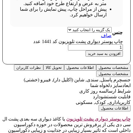
متر به عرض و ارتفاع طرح خود اضافه کنید.
پیش از مراحل چاپ، پیش نمایش را برای شما
ارسال خواهیم کرد.
جنس
صاف
چاپ پوستر دیواری پشت تلویزیون کد 1441 عدد
افزودن به سبد خرید
مشخصات محصول
اطلاعات محصول
تحویل کالا
نظرات کاربران
مشخصات محصول
جنس
چرم پاستل, سندی, شاین (اکلیل دار), فیبرو (خشتی)
ابعاد
سایز دلخواه شما
شرایط ارسال
سه روز کاری
قابلیت شستشو
دارد
کاربری
اداری, کودک, مسکونی
اطلاعات محصول
چاپ پوستر دیواری پشت تلویزیو
ن
یا کاغذ دیواری سه بعدی پشت ال
سی دی یکی از پرفروش ترین محصولات در حوزه دکوراسیون
داخلی است که تاثیر بسیار زیبایی در جذابیت و زیبایی دکوراسیون