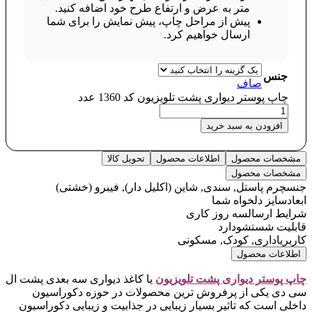
متر به عرض و ارتفاع طرح خود اضافه کنید.
پیش از مراحل چاپ، پیش نمایش را برای شما
ارسال خواهیم کرد.
جنس
صاف
چاپ پوستر دیواری پشت تلویزیون کد 1360 عدد
افزودن به سبد خرید
مشخصات محصول
اطلاعات محصول
تحویل کالا
مشخصات محصول
جنس
چرم پاستل, سندی, شاین (اکلیل دار), فیبرو (خشتی)
ابعاد
سایز دلخواه شما
شرایط ارسال
سه روز کاری
قابلیت شستشو
دارد
کاربری
اداری, کودک, مسکونی
اطلاعات محصول
چاپ پوستر دیواری پشت تلویزیو
ن
یا کاغذ دیواری سه بعدی پشت ال
سی دی یکی از پرفروش ترین محصولات در حوزه دکوراسیون
داخلی است که تاثیر بسیار زیبایی در جذابیت و زیبایی دکوراسیون