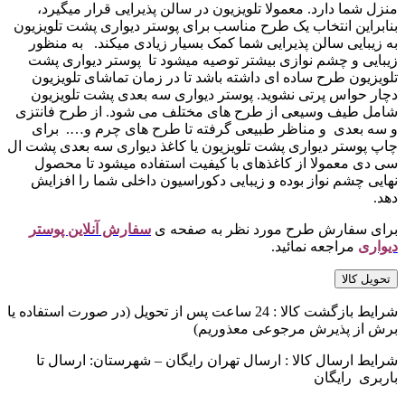
منزل شما دارد. معمولا تلویزیون در سالن پذیرایی قرار میگیرد،
بنابراین انتخاب یک طرح مناسب برای پوستر دیواری پشت تلویزیون
به زیبایی سالن پذیرایی شما کمک بسیار زیادی میکند. به منظور
زیبایی و چشم نوازی بیشتر توصیه میشود تا پوستر دیواری پشت
تلویزیون طرح ساده ای داشته باشد تا در زمان تماشای تلویزیون
دچار حواس پرتی نشوید. پوستر دیواری سه بعدی پشت تلویزیون
شامل طیف وسیعی از طرح های مختلف می شود. از طرح فانتزی
و سه بعدی و مناظر طبیعی گرفته تا طرح های چرم و…. برای
چاپ پوستر دیواری پشت تلویزیون یا کاغذ دیواری سه بعدی پشت ال
سی دی معمولا از کاغذهای با کیفیت استفاده میشود تا محصول
نهایی چشم نواز بوده و زیبایی دکوراسیون داخلی شما را افزایش
دهد.
برای سفارش طرح مورد نظر به صفحه ی
سفارش آنلاین پوستر
دیواری
مراجعه نمائید.
تحویل کالا
شرایط بازگشت کالا : 24 ساعت پس از تحویل (در صورت استفاده یا
برش از پذیرش مرجوعی معذوریم)
شرایط ارسال کالا : ارسال تهران رایگان – شهرستان: ارسال تا
باربری رایگان