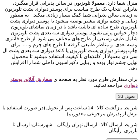
منزل شما دارد. معمولا تلویزیون در سالن پذیرایی قرار میگیرد،
بنابراین انتخاب یک طرح مناسب برای پوستر دیواری پشت تلویزیون
به زیبایی سالن پذیرایی شما کمک بسیار زیادی میکند. به منظور
زیبایی و چشم نوازی بیشتر توصیه میشود تا پوستر دیواری پشت
تلویزیون طرح ساده ای داشته باشد تا در زمان تماشای تلویزیون
دچار حواس پرتی نشوید. پوستر دیواری سه بعدی پشت تلویزیون
شامل طیف وسیعی از طرح های مختلف می شود. از طرح فانتزی
و سه بعدی و مناظر طبیعی گرفته تا طرح های چرم و…. برای
چاپ پوستر دیواری پشت تلویزیون یا کاغذ دیواری سه بعدی پشت ال
سی دی معمولا از کاغذهای با کیفیت استفاده میشود تا محصول
نهایی چشم نواز بوده و زیبایی دکوراسیون داخلی شما را افزایش
دهد.
برای سفارش طرح مورد نظر به صفحه ی
سفارش آنلاین پوستر
دیواری
مراجعه نمائید.
تحویل کالا
شرایط بازگشت کالا : 24 ساعت پس از تحویل (در صورت استفاده یا
برش از پذیرش مرجوعی معذوریم)
شرایط ارسال کالا : ارسال تهران رایگان – شهرستان: ارسال تا
باربری رایگان