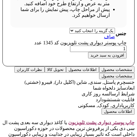
متر به عرض و ارتفاع طرح خود اضافه کنید.
پیش از مراحل چاپ، پیش نمایش را برای شما
ارسال خواهیم کرد.
جنس
صاف
چاپ پوستر دیواری پشت تلویزیون کد 1345 عدد
افزودن به سبد خرید
مشخصات محصول
اطلاعات محصول
تحویل کالا
نظرات کاربران
مشخصات محصول
جنس
چرم پاستل, سندی, شاین (اکلیل دار), فیبرو (خشتی)
ابعاد
سایز دلخواه شما
شرایط ارسال
سه روز کاری
قابلیت شستشو
دارد
کاربری
اداری, کودک, مسکونی
اطلاعات محصول
چاپ پوستر دیواری پشت تلویزیو
ن
یا کاغذ دیواری سه بعدی پشت ال
سی دی یکی از پرفروش ترین محصولات در حوزه دکوراسیون
داخلی است که تاثیر بسیار زیبایی در جذابیت و زیبایی دکوراسیون