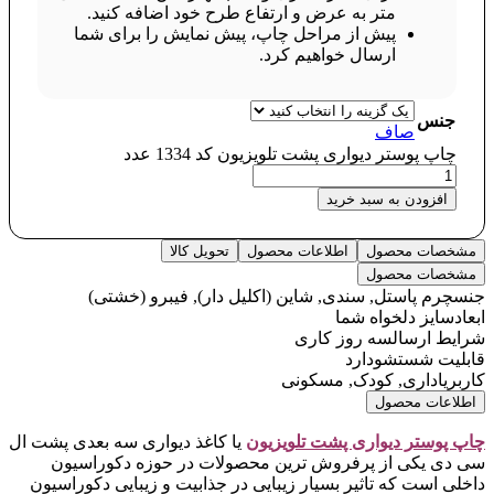
متر به عرض و ارتفاع طرح خود اضافه کنید.
پیش از مراحل چاپ، پیش نمایش را برای شما
ارسال خواهیم کرد.
جنس
صاف
چاپ پوستر دیواری پشت تلویزیون کد 1334 عدد
افزودن به سبد خرید
مشخصات محصول
اطلاعات محصول
تحویل کالا
مشخصات محصول
جنس
چرم پاستل, سندی, شاین (اکلیل دار), فیبرو (خشتی)
ابعاد
سایز دلخواه شما
شرایط ارسال
سه روز کاری
قابلیت شستشو
دارد
کاربری
اداری, کودک, مسکونی
اطلاعات محصول
چاپ پوستر دیواری پشت تلویزیو
ن
یا کاغذ دیواری سه بعدی پشت ال
سی دی یکی از پرفروش ترین محصولات در حوزه دکوراسیون
داخلی است که تاثیر بسیار زیبایی در جذابیت و زیبایی دکوراسیون