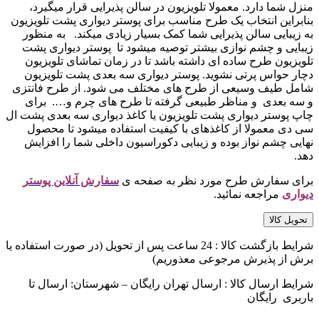
منزل شما دارد. معمولا تلویزیون در سالن پذیرایی قرار میگیرد،
بنابراین انتخاب یک طرح مناسب برای پوستر دیواری پشت تلویزیون
به زیبایی سالن پذیرایی شما کمک بسیار زیادی میکند. به منظور
زیبایی و چشم نوازی بیشتر توصیه میشود تا پوستر دیواری پشت
تلویزیون طرح ساده ای داشته باشد تا در زمان تماشای تلویزیون
دچار حواس پرتی نشوید. پوستر دیواری سه بعدی پشت تلویزیون
شامل طیف وسیعی از طرح های مختلف می شود. از طرح فانتزی
و سه بعدی و مناظر طبیعی گرفته تا طرح های چرم و…. برای
چاپ پوستر دیواری پشت تلویزیون یا کاغذ دیواری سه بعدی پشت ال
سی دی معمولا از کاغذهای با کیفیت استفاده میشود تا محصول
نهایی چشم نواز بوده و زیبایی دکوراسیون داخلی شما را افزایش
دهد.
برای سفارش طرح مورد نظر به صفحه ی
سفارش آنلاین پوستر
دیواری
مراجعه نمائید.
تحویل کالا
شرایط بازگشت کالا : 24 ساعت پس از تحویل (در صورت استفاده یا
برش از پذیرش مرجوعی معذوریم)
شرایط ارسال کالا : ارسال تهران رایگان – شهرستان: ارسال تا
باربری رایگان