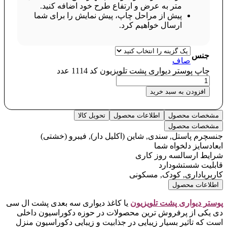
متر به عرض و ارتفاع طرح خود اضافه کنید.
پیش از مراحل چاپ، پیش نمایش را برای شما
ارسال خواهیم کرد.
جنس
صاف
چاپ پوستر دیواری پشت تلویزیون کد 1114 عدد
افزودن به سبد خرید
مشخصات محصول
اطلاعات محصول
تحویل کالا
مشخصات محصول
جنس
چرم پاستل, سندی, شاین (اکلیل دار), فیبرو (خشتی)
ابعاد
سایز دلخواه شما
شرایط ارسال
سه روز کاری
قابلیت شستشو
دارد
کاربری
اداری, کودک, مسکونی
اطلاعات محصول
پوستر دیواری پشت تلویزیون
یا کاغذ دیواری سه بعدی پشت ال سی
دی یکی از پرفروش ترین محصولات در حوزه دکوراسیون داخلی
است که تاثیر بسیار زیبایی در جذابیت و زیبایی دکوراسیون منزل