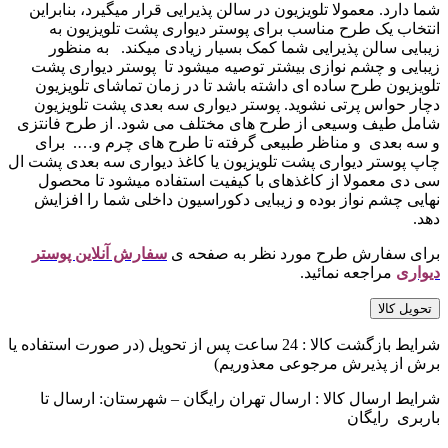
شما دارد. معمولا تلویزیون در سالن پذیرایی قرار میگیرد، بنابراین
انتخاب یک طرح مناسب برای پوستر دیواری پشت تلویزیون به
زیبایی سالن پذیرایی شما کمک بسیار زیادی میکند. به منظور
زیبایی و چشم نوازی بیشتر توصیه میشود تا پوستر دیواری پشت
تلویزیون طرح ساده ای داشته باشد تا در زمان تماشای تلویزیون
دچار حواس پرتی نشوید. پوستر دیواری سه بعدی پشت تلویزیون
شامل طیف وسیعی از طرح های مختلف می شود. از طرح فانتزی
و سه بعدی و مناظر طبیعی گرفته تا طرح های چرم و…. برای
چاپ پوستر دیواری پشت تلویزیون یا کاغذ دیواری سه بعدی پشت ال
سی دی معمولا از کاغذهای با کیفیت استفاده میشود تا محصول
نهایی چشم نواز بوده و زیبایی دکوراسیون داخلی شما را افزایش
دهد.
برای سفارش طرح مورد نظر به صفحه ی
سفارش آنلاین پوستر
دیواری
مراجعه نمائید.
تحویل کالا
شرایط بازگشت کالا : 24 ساعت پس از تحویل (در صورت استفاده یا
برش از پذیرش مرجوعی معذوریم)
شرایط ارسال کالا : ارسال تهران رایگان – شهرستان: ارسال تا
باربری رایگان