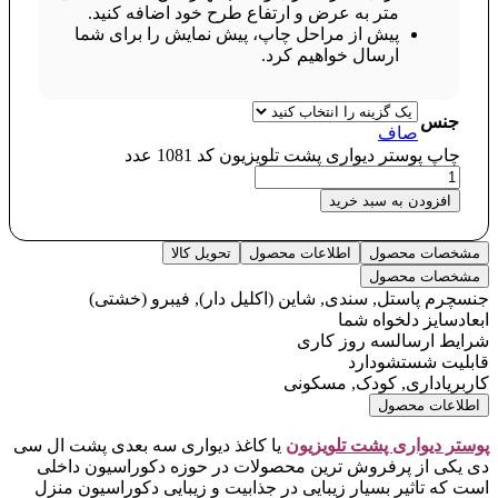
متر به عرض و ارتفاع طرح خود اضافه کنید.
پیش از مراحل چاپ، پیش نمایش را برای شما
ارسال خواهیم کرد.
جنس
صاف
چاپ پوستر دیواری پشت تلویزیون کد 1081 عدد
افزودن به سبد خرید
مشخصات محصول
اطلاعات محصول
تحویل کالا
مشخصات محصول
جنس
چرم پاستل, سندی, شاین (اکلیل دار), فیبرو (خشتی)
ابعاد
سایز دلخواه شما
شرایط ارسال
سه روز کاری
قابلیت شستشو
دارد
کاربری
اداری, کودک, مسکونی
اطلاعات محصول
پوستر دیواری پشت تلویزیون
یا کاغذ دیواری سه بعدی پشت ال سی
دی یکی از پرفروش ترین محصولات در حوزه دکوراسیون داخلی
است که تاثیر بسیار زیبایی در جذابیت و زیبایی دکوراسیون منزل