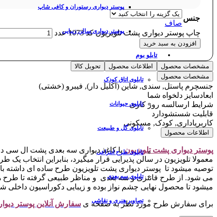
پوستر دیواری رستوران و کافی شاپ
جنس
صاف
پوستر دیواری سالن زیبایی
چاپ پوستر دیواری پشت تلویزیون کد 1073 عدد
افزودن به سبد خرید
تابلو بوم
مشخصات محصول
اطلاعات محصول
تحویل کالا
مشخصات محصول
تابلوی اتاق کودک
جنس
چرم پاستل, سندی, شاین (اکلیل دار), فیبرو (خشتی)
ابعاد
سایز دلخواه شما
شرایط ارسال
سه روز کاری
تابلوی حیوانات
قابلیت شستشو
دارد
کاربری
اداری, کودک, مسکونی
تابلوی گل و طبیعت
اطلاعات محصول
پوستر دیواری پشت تلویزیون
یا کاغذ دیواری سه بعدی پشت ال سی دی 
تابلوی طرح انتزاعی
معمولا تلویزیون در سالن پذیرایی قرار میگیرد، بنابراین انتخاب یک 
توصیه میشود تا پوستر دیواری پشت تلویزیون طرح ساده ای داشته ب
تابلوی سه بعدی
می شود. از طرح فانتزی و سه بعدی و مناظر طبیعی گرفته تا طرح ه
میشود تا محصول نهایی چشم نواز بوده و زیبایی دکوراسیون داخلی شم
تصاویر هنری و نقاشی
برای سفارش طرح مورد نظر به صفحه ی
سفارش آنلاین پوستر دیوا