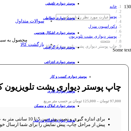
پوستر دیواری تلفیقی
خانه
/
پوستر دیواری
پوستر دیواری خطاطی
سوالات متداول
/
دکوراسیون منزل
/
پوستر دیواری اشکال هندسی
پوستر دیواری پشت تلویزیون
محصول
به سبد
/
بازگشت کالا
چاپ پوستر دیواری پشت تلویزیون کد 1073
پوستر دیواری گرافیتی
Some text
پوستر دیواری انتزاعی
پوستر دیواری کسب و کار
چاپ پوستر دیواری پشت تلویزیون کد 73
پوستر دیواری اداری
97,000
تومان
–
125,000
تومان
بر حسب متر مربع
پوستر دیواری املاک و مسکن
برای اندازه گیری و نصب بهتر، بین 5 تا 10 سانتی متر به عرض و ارتفاع طرح خود اضافه کنید.
پوستر دیواری باشگاه ورزشی
پیش از مراحل چاپ، پیش نمایش را برای شما ارسال خوا