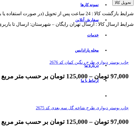
تحویل کالا
نمونه کارها
شرایط بازگشت کالا : 24 ساعت پس از تحویل (در صورت استفاده یا برش از پذیرش مرجوعی معذوریم)
سفارش آنلاین
شرایط ارسال کالا : ارسال تهران رایگان – شهرستان: ارسال تا باربر
خدمات
مجله پارادایس
چاپ پوستر دیواری طرح رنگین کمان کد 2676
درباره ما
97,000
تومان
–
125,000
تومان
بر حسب متر مربع
ارتباط با ما
چاپ پوستر دیواری طرح شاخه گل سه بعدی کد 2675
97,000
تومان
–
125,000
تومان
بر حسب متر مربع