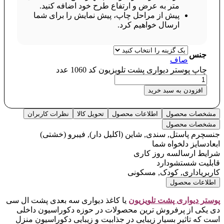
متر به عرض و ارتفاع طرح خود اضافه کنید.
پیش از مراحل چاپ، پیش نمایش را برای شما
ارسال خواهیم کرد.
جنس
صاف
چاپ پوستر دیواری پشت تلویزیون کد 1060 عدد
افزودن به سبد خرید
مشخصات محصول
اطلاعات محصول
تحویل کالا
نظرات کاربران
مشخصات محصول
جنس
چرم پاستل, سندی, شاین (اکلیل دار), فیبرو (خشتی)
ابعاد
سایز دلخواه شما
شرایط ارسال
سه روز کاری
قابلیت شستشو
دارد
کاربری
اداری, کودک, مسکونی
اطلاعات محصول
پوستر دیواری پشت تلویزیون
یا کاغذ دیواری سه بعدی پشت ال سی
دی یکی از پرفروش ترین محصولات در حوزه دکوراسیون داخلی
است که تاثیر بسیار زیبایی در جذابیت و زیبایی دکوراسیون منزل