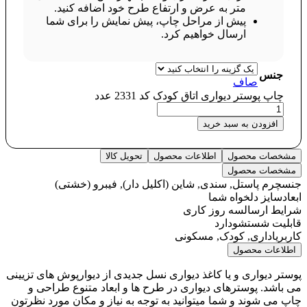
متر به عرض و ارتفاع طرح خود اضافه کنید.
پیش از مراحل چاپ، پیش نمایش را برای شما
ارسال خواهیم کرد.
جنس
صاف
چاپ پوستر دیواری اتاق کودک کد 2331 عدد
افزودن به سبد خرید
مشخصات محصول
اطلاعات محصول
تحویل کالا
مشخصات محصول
جنس
چرم پاستل, سندی, شاین (اکلیل دار), فیبرو (خشتی)
ابعاد
سایز دلخواه شما
شرایط ارسال
سه روز کاری
قابلیت شستشو
دارد
کاربری
اداری, کودک, مسکونی
اطلاعات محصول
پوستر دیواری و یا کاغذ دیواری نسل جدیدی از دیوارپوش های تزیینی
می باشد. پوسترهای دیواری در طرح ها و ابعاد متنوع طراحی و
چاپ می شوند و شما میتوانید به توجه به نیاز و مکان مورد نظرتون