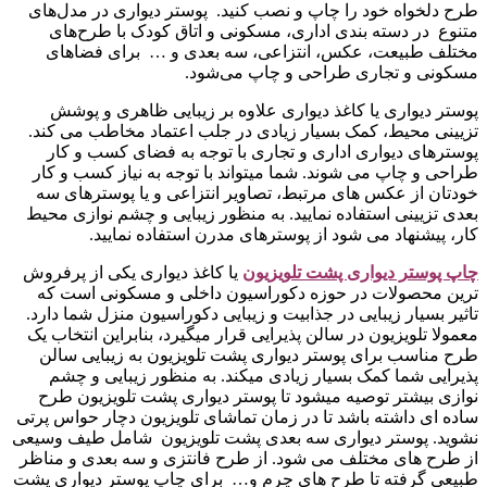
طرح دلخواه خود را چاپ و نصب کنید. پوستر دیواری در مدل‌های
متنوع در دسته‌ بندی اداری، مسکونی و اتاق کودک با طرح‌های
مختلف طبیعت، عکس، انتزاعی، سه بعدی و … برای فضاهای
مسکونی و تجاری طراحی و چاپ می‌شود.
پوستر دیواری یا کاغذ دیواری علاوه بر زیبایی ظاهری و پوشش
تزیینی محیط، کمک بسیار زیادی در جلب اعتماد مخاطب می کند.
پوسترهای دیواری اداری و تجاری با توجه به فضای کسب و کار
طراحی و چاپ می شوند. شما میتواند با توجه به نیاز کسب و کار
خودتان از عکس های مرتبط، تصاویر انتزاعی و یا پوسترهای سه
بعدی تزیینی استفاده نمایید. به منظور زیبایی و چشم نوازی محیط
کار، پیشنهاد می شود از پوسترهای مدرن استفاده نمایید.
چاپ پوستر دیواری پشت تلویزیو
ن
یا کاغذ دیواری یکی از پرفروش
ترین محصولات در حوزه دکوراسیون داخلی و مسکونی است که
تاثیر بسیار زیبایی در جذابیت و زیبایی دکوراسیون منزل شما دارد.
معمولا تلویزیون در سالن پذیرایی قرار میگیرد، بنابراین انتخاب یک
طرح مناسب برای پوستر دیواری پشت تلویزیون به زیبایی سالن
پذیرایی شما کمک بسیار زیادی میکند. به منظور زیبایی و چشم
نوازی بیشتر توصیه میشود تا پوستر دیواری پشت تلویزیون طرح
ساده ای داشته باشد تا در زمان تماشای تلویزیون دچار حواس پرتی
نشوید. پوستر دیواری سه بعدی پشت تلویزیون شامل طیف وسیعی
از طرح های مختلف می شود. از طرح فانتزی و سه بعدی و مناظر
طبیعی گرفته تا طرح های چرم و… برای چاپ پوستر دیواری پشت