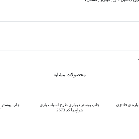
محصولات مشابه
اره ی فانتزی
چاپ پوستر دیواری طرح اسباب بازی
چاپ پوستر د
هواپیما کد 2673
گ