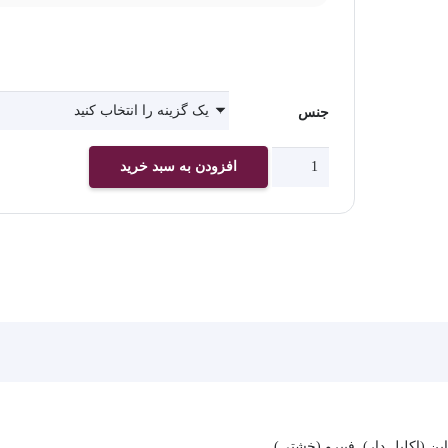
جنس
چاپ
افزودن به سبد خرید
پوستر
دیواری
اتاق
کودک
کد
2306
عدد
ن (اکلیل دار), فیبرو (خشتی)