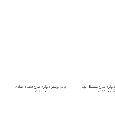
یواری طرح مینیمال بچه
چاپ پوستر دیواری طرح قلعه ی شادی
انه کد 2672
کد 2671