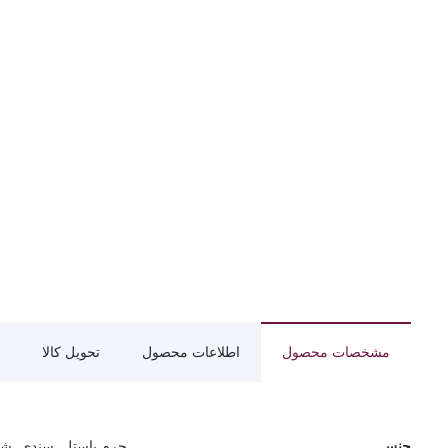
مشخصات محصول
اطلاعات محصول
تحویل کالا
جنس
چرم پاستل, سندی, شای