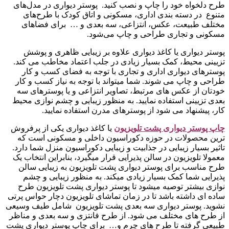
طرح دلخواه خود را چاپ و نصب کنید. پوستر دیواری در مدل‌های
متنوع در دسته‌ بندی اداری، مسکونی و اتاق کودک با طرح‌های
مختلف طبیعت، عکس، انتزاعی، سه بعدی و … برای فضاهای
مسکونی و تجاری طراحی و چاپ می‌شود.
پوستر دیواری یا کاغذ دیواری علاوه بر زیبایی ظاهری و پوشش
تزیینی محیط، کمک بسیار زیادی در جلب اعتماد مخاطب می کند.
پوسترهای دیواری اداری و تجاری با توجه به فضای کسب و کار
طراحی و چاپ می شوند. شما میتواند با توجه به نیاز کسب و کار
خودتان از عکس های مرتبط، تصاویر انتزاعی و یا پوسترهای سه
بعدی تزیینی استفاده نمایید. به منظور زیبایی و چشم نوازی محیط
کار، پیشنهاد می شود از پوسترهای مدرن استفاده نمایید.
چاپ پوستر دیواری پشت تلویزیو
ن
یا کاغذ دیواری یکی از پرفروش
ترین محصولات در حوزه دکوراسیون داخلی و مسکونی است که
تاثیر بسیار زیبایی در جذابیت و زیبایی دکوراسیون منزل شما دارد.
معمولا تلویزیون در سالن پذیرایی قرار میگیرد، بنابراین انتخاب یک
طرح مناسب برای پوستر دیواری پشت تلویزیون به زیبایی سالن
پذیرایی شما کمک بسیار زیادی میکند. به منظور زیبایی و چشم
نوازی بیشتر توصیه میشود تا پوستر دیواری پشت تلویزیون طرح
ساده ای داشته باشد تا در زمان تماشای تلویزیون دچار حواس پرتی
نشوید. پوستر دیواری سه بعدی پشت تلویزیون شامل طیف وسیعی
از طرح های مختلف می شود. از طرح فانتزی و سه بعدی و مناظر
طبیعی گرفته تا طرح های چرم و… برای چاپ پوستر دیواری پشت