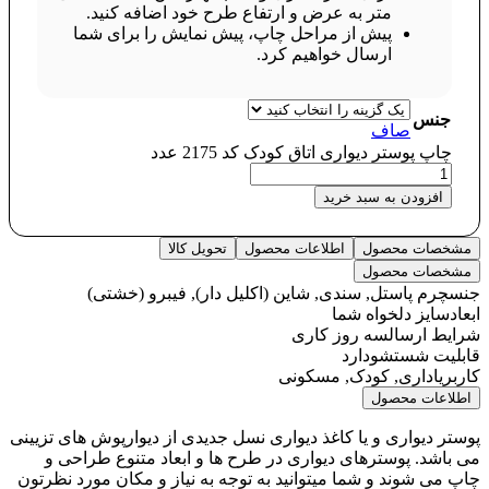
متر به عرض و ارتفاع طرح خود اضافه کنید.
پیش از مراحل چاپ، پیش نمایش را برای شما
ارسال خواهیم کرد.
جنس
صاف
چاپ پوستر دیواری اتاق کودک کد 2175 عدد
افزودن به سبد خرید
مشخصات محصول
اطلاعات محصول
تحویل کالا
مشخصات محصول
جنس
چرم پاستل, سندی, شاین (اکلیل دار), فیبرو (خشتی)
ابعاد
سایز دلخواه شما
شرایط ارسال
سه روز کاری
قابلیت شستشو
دارد
کاربری
اداری, کودک, مسکونی
اطلاعات محصول
پوستر دیواری و یا کاغذ دیواری نسل جدیدی از دیوارپوش های تزیینی
می باشد. پوسترهای دیواری در طرح ها و ابعاد متنوع طراحی و
چاپ می شوند و شما میتوانید به توجه به نیاز و مکان مورد نظرتون