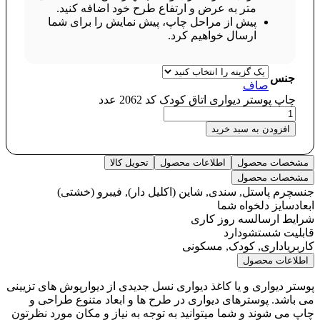
متر به عرض و ارتفاع طرح خود اضافه کنید.
پیش از مراحل چاپ، پیش نمایش را برای شما
ارسال خواهیم کرد.
جنس
صاف
چاپ پوستر دیواری اتاق کودک کد 2062 عدد
افزودن به سبد خرید
مشخصات محصول
اطلاعات محصول
تحویل کالا
مشخصات محصول
جنس
چرم پاستل, سندی, شاین (اکلیل دار), فیبرو (خشتی)
ابعاد
سایز دلخواه شما
شرایط ارسال
سه روز کاری
قابلیت شستشو
دارد
کاربری
اداری, کودک, مسکونی
اطلاعات محصول
پوستر دیواری و یا کاغذ دیواری نسل جدیدی از دیوارپوش های تزیینی
می باشد. پوسترهای دیواری در طرح ها و ابعاد متنوع طراحی و
چاپ می شوند و شما میتوانید به توجه به نیاز و مکان مورد نظرتون