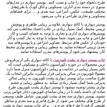
طرح دلخواه خود را چاپ و نصب کنید. پوستر دیواری در مدل‌های
متنوع در دسته‌ بندی اداری، مسکونی و اتاق کودک با طرح‌های
مختلف طبیعت، عکس، انتزاعی، سه بعدی و … برای فضاهای
مسکونی و تجاری طراحی و چاپ می‌شود.
پوستر دیواری یا کاغذ دیواری علاوه بر زیبایی ظاهری و پوشش
تزیینی محیط، کمک بسیار زیادی در جلب اعتماد مخاطب می کند.
پوسترهای دیواری اداری و تجاری با توجه به فضای کسب و کار
طراحی و چاپ می شوند. شما میتواند با توجه به نیاز کسب و کار
خودتان از عکس های مرتبط، تصاویر انتزاعی و یا پوسترهای سه
بعدی تزیینی استفاده نمایید. به منظور زیبایی و چشم نوازی محیط
کار، پیشنهاد می شود از پوسترهای مدرن استفاده نمایید.
چاپ پوستر دیواری پشت تلویزیو
ن
یا کاغذ دیواری یکی از پرفروش
ترین محصولات در حوزه دکوراسیون داخلی و مسکونی است که
تاثیر بسیار زیبایی در جذابیت و زیبایی دکوراسیون منزل شما دارد.
معمولا تلویزیون در سالن پذیرایی قرار میگیرد، بنابراین انتخاب یک
طرح مناسب برای پوستر دیواری پشت تلویزیون به زیبایی سالن
پذیرایی شما کمک بسیار زیادی میکند. به منظور زیبایی و چشم
نوازی بیشتر توصیه میشود تا پوستر دیواری پشت تلویزیون طرح
ساده ای داشته باشد تا در زمان تماشای تلویزیون دچار حواس پرتی
نشوید. پوستر دیواری سه بعدی پشت تلویزیون شامل طیف وسیعی
از طرح های مختلف می شود. از طرح فانتزی و سه بعدی و مناظر
طبیعی گرفته تا طرح های چرم و… برای چاپ پوستر دیواری پشت