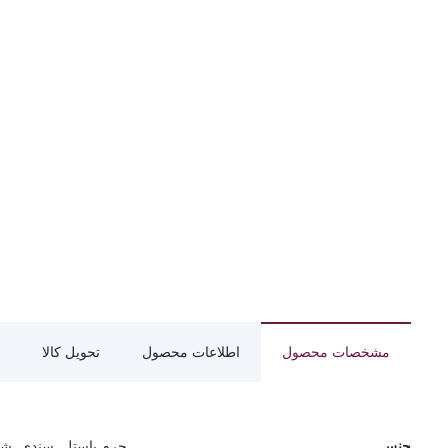
مشخصات محصول
اطلاعات محصول
تحویل کالا
جنس
چرم پاستل, سندی, شای