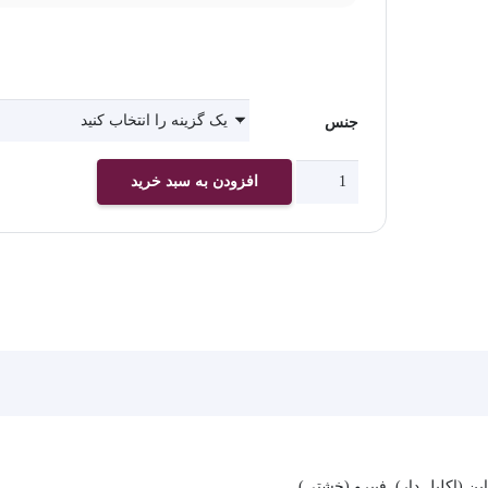
جنس
چاپ
افزودن به سبد خرید
پوستر
دیواری
اتاق
کودک
کد
2048
عدد
ن (اکلیل دار), فیبرو (خشتی)