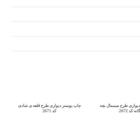
یواری طرح مینیمال بچه
چاپ پوستر دیواری طرح قلعه ی شادی
انه کد 2672
کد 2671