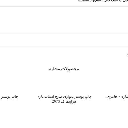
محصولات مشابه
اره ی فانتزی
چاپ پوستر دیواری طرح اسباب بازی
چاپ پوستر د
هواپیما کد 2673
گ