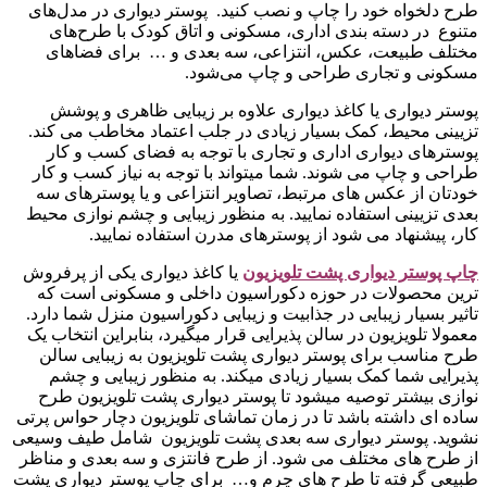
طرح دلخواه خود را چاپ و نصب کنید. پوستر دیواری در مدل‌های
متنوع در دسته‌ بندی اداری، مسکونی و اتاق کودک با طرح‌های
مختلف طبیعت، عکس، انتزاعی، سه بعدی و … برای فضاهای
مسکونی و تجاری طراحی و چاپ می‌شود.
پوستر دیواری یا کاغذ دیواری علاوه بر زیبایی ظاهری و پوشش
تزیینی محیط، کمک بسیار زیادی در جلب اعتماد مخاطب می کند.
پوسترهای دیواری اداری و تجاری با توجه به فضای کسب و کار
طراحی و چاپ می شوند. شما میتواند با توجه به نیاز کسب و کار
خودتان از عکس های مرتبط، تصاویر انتزاعی و یا پوسترهای سه
بعدی تزیینی استفاده نمایید. به منظور زیبایی و چشم نوازی محیط
کار، پیشنهاد می شود از پوسترهای مدرن استفاده نمایید.
چاپ پوستر دیواری پشت تلویزیو
ن
یا کاغذ دیواری یکی از پرفروش
ترین محصولات در حوزه دکوراسیون داخلی و مسکونی است که
تاثیر بسیار زیبایی در جذابیت و زیبایی دکوراسیون منزل شما دارد.
معمولا تلویزیون در سالن پذیرایی قرار میگیرد، بنابراین انتخاب یک
طرح مناسب برای پوستر دیواری پشت تلویزیون به زیبایی سالن
پذیرایی شما کمک بسیار زیادی میکند. به منظور زیبایی و چشم
نوازی بیشتر توصیه میشود تا پوستر دیواری پشت تلویزیون طرح
ساده ای داشته باشد تا در زمان تماشای تلویزیون دچار حواس پرتی
نشوید. پوستر دیواری سه بعدی پشت تلویزیون شامل طیف وسیعی
از طرح های مختلف می شود. از طرح فانتزی و سه بعدی و مناظر
طبیعی گرفته تا طرح های چرم و… برای چاپ پوستر دیواری پشت