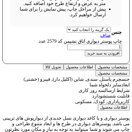
متر به عرض و ارتفاع طرح خود اضافه کنید.
پیش از مراحل چاپ، پیش نمایش را برای شما
ارسال خواهیم کرد.
جنس
صاف
چاپ پوستر دیواری اتاق نشیمن کد 2579 عدد
افزودن به سبد خرید
مشخصات محصول
اطلاعات محصول
تحویل کالا
مشخصات محصول
جنس
چرم پاستل, سندی, شاین (اکلیل دار), فیبرو (خشتی)
ابعاد
سایز دلخواه شما
شرایط ارسال
سه روز کاری
قابلیت شستشو
دارد
کاربری
اداری, کودک, مسکونی
اطلاعات محصول
پوستر دیواری و یا کاغذ دیواری نسل جدیدی از دیوارپوش های تزیینی
می باشد. پوسترهای دیواری در طرح ها و ابعاد متنوع طراحی و
چاپ می شوند و شما میتوانید به توجه به نیاز و مکان مورد نظرتون