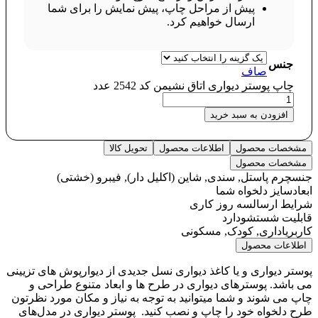
پیش از مراحل چاپ، پیش نمایش را برای شما
ارسال خواهیم کرد.
جنس
صاف
چاپ پوستر دیواری اتاق نشیمن کد 2542 عدد
افزودن به سبد خرید
مشخصات محصول
اطلاعات محصول
تحویل کالا
مشخصات محصول
جنس
چرم پاستل, سندی, شاین (اکلیل دار), فیبرو (خشتی)
ابعاد
سایز دلخواه شما
شرایط ارسال
سه روز کاری
قابلیت شستشو
دارد
کاربری
اداری, کودک, مسکونی
اطلاعات محصول
پوستر دیواری و یا کاغذ دیواری نسل جدیدی از دیوارپوش های تزیینی
می باشد. پوسترهای دیواری در طرح ها و ابعاد متنوع طراحی و
چاپ می شوند و شما میتوانید به توجه به نیاز و مکان مورد نظرتون
طرح دلخواه خود را چاپ و نصب کنید. پوستر دیواری در مدل‌های