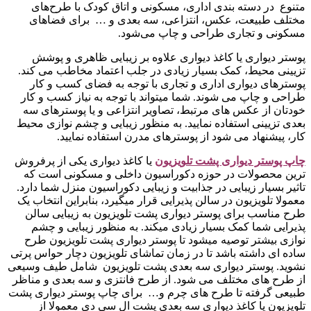
متنوع در دسته‌ بندی اداری، مسکونی و اتاق کودک با طرح‌های
مختلف طبیعت، عکس، انتزاعی، سه بعدی و … برای فضاهای
مسکونی و تجاری طراحی و چاپ می‌شود.
پوستر دیواری یا کاغذ دیواری علاوه بر زیبایی ظاهری و پوشش
تزیینی محیط، کمک بسیار زیادی در جلب اعتماد مخاطب می کند.
پوسترهای دیواری اداری و تجاری با توجه به فضای کسب و کار
طراحی و چاپ می شوند. شما میتواند با توجه به نیاز کسب و کار
خودتان از عکس های مرتبط، تصاویر انتزاعی و یا پوسترهای سه
بعدی تزیینی استفاده نمایید. به منظور زیبایی و چشم نوازی محیط
کار، پیشنهاد می شود از پوسترهای مدرن استفاده نمایید.
چاپ پوستر دیواری پشت تلویزیو
ن
یا کاغذ دیواری یکی از پرفروش
ترین محصولات در حوزه دکوراسیون داخلی و مسکونی است که
تاثیر بسیار زیبایی در جذابیت و زیبایی دکوراسیون منزل شما دارد.
معمولا تلویزیون در سالن پذیرایی قرار میگیرد، بنابراین انتخاب یک
طرح مناسب برای پوستر دیواری پشت تلویزیون به زیبایی سالن
پذیرایی شما کمک بسیار زیادی میکند. به منظور زیبایی و چشم
نوازی بیشتر توصیه میشود تا پوستر دیواری پشت تلویزیون طرح
ساده ای داشته باشد تا در زمان تماشای تلویزیون دچار حواس پرتی
نشوید. پوستر دیواری سه بعدی پشت تلویزیون شامل طیف وسیعی
از طرح های مختلف می شود. از طرح فانتزی و سه بعدی و مناظر
طبیعی گرفته تا طرح های چرم و… برای چاپ پوستر دیواری پشت
تلویزیون یا کاغذ دیواری سه بعدی پشت ال سی دی معمولا از