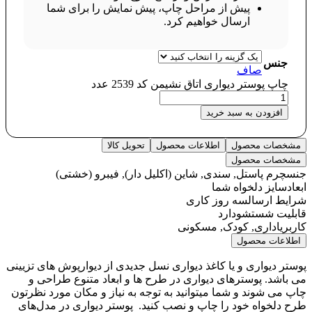
پیش از مراحل چاپ، پیش نمایش را برای شما
ارسال خواهیم کرد.
جنس
صاف
چاپ پوستر دیواری اتاق نشیمن کد 2539 عدد
افزودن به سبد خرید
مشخصات محصول
اطلاعات محصول
تحویل کالا
مشخصات محصول
جنس
چرم پاستل, سندی, شاین (اکلیل دار), فیبرو (خشتی)
ابعاد
سایز دلخواه شما
شرایط ارسال
سه روز کاری
قابلیت شستشو
دارد
کاربری
اداری, کودک, مسکونی
اطلاعات محصول
پوستر دیواری و یا کاغذ دیواری نسل جدیدی از دیوارپوش های تزیینی
می باشد. پوسترهای دیواری در طرح ها و ابعاد متنوع طراحی و
چاپ می شوند و شما میتوانید به توجه به نیاز و مکان مورد نظرتون
طرح دلخواه خود را چاپ و نصب کنید. پوستر دیواری در مدل‌های