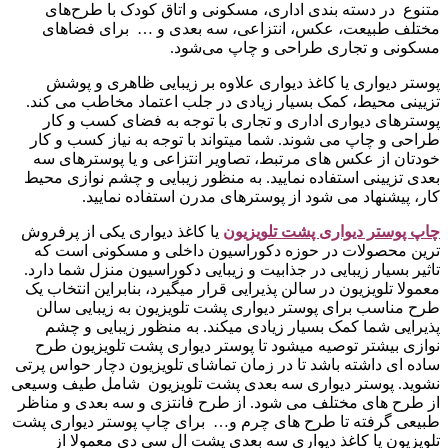
متنوع در دسته‌ بندی اداری، مسکونی و اتاق کودک با طرح‌های
مختلف طبیعت، عکس، انتزاعی، سه بعدی و … برای فضاهای
مسکونی و تجاری طراحی و چاپ می‌شود.
پوستر دیواری یا کاغذ دیواری علاوه بر زیبایی ظاهری و پوشش
تزیینی محیط، کمک بسیار زیادی در جلب اعتماد مخاطب می کند.
پوسترهای دیواری اداری و تجاری با توجه به فضای کسب و کار
طراحی و چاپ می شوند. شما میتواند با توجه به نیاز کسب و کار
خودتان از عکس های مرتبط، تصاویر انتزاعی و یا پوسترهای سه
بعدی تزیینی استفاده نمایید. به منظور زیبایی و چشم نوازی محیط
کار، پیشنهاد می شود از پوسترهای مدرن استفاده نمایید.
چاپ پوستر دیواری پشت تلویزیو
ن
یا کاغذ دیواری یکی از پرفروش
ترین محصولات در حوزه دکوراسیون داخلی و مسکونی است که
تاثیر بسیار زیبایی در جذابیت و زیبایی دکوراسیون منزل شما دارد.
معمولا تلویزیون در سالن پذیرایی قرار میگیرد، بنابراین انتخاب یک
طرح مناسب برای پوستر دیواری پشت تلویزیون به زیبایی سالن
پذیرایی شما کمک بسیار زیادی میکند. به منظور زیبایی و چشم
نوازی بیشتر توصیه میشود تا پوستر دیواری پشت تلویزیون طرح
ساده ای داشته باشد تا در زمان تماشای تلویزیون دچار حواس پرتی
نشوید. پوستر دیواری سه بعدی پشت تلویزیون شامل طیف وسیعی
از طرح های مختلف می شود. از طرح فانتزی و سه بعدی و مناظر
طبیعی گرفته تا طرح های چرم و… برای چاپ پوستر دیواری پشت
تلویزیون یا کاغذ دیواری سه بعدی پشت ال سی دی معمولا از