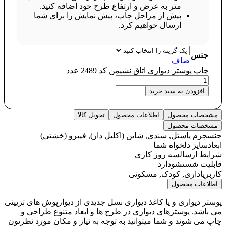
متر به عرض و ارتفاع طرح خود اضافه کنید.
پیش از مراحل چاپ، پیش نمایش را برای شما
ارسال خواهیم کرد.
جنس
صاف
چاپ پوستر دیواری اتاق نشیمن کد 2489 عدد
افزودن به سبد خرید
مشخصات محصول
اطلاعات محصول
تحویل کالا
مشخصات محصول
جنس
چرم پاستل, سندی, شاین (اکلیل دار), فیبرو (خشتی)
ابعاد
سایز دلخواه شما
شرایط ارسال
سه روز کاری
قابلیت شستشو
دارد
کاربری
اداری, کودک, مسکونی
اطلاعات محصول
پوستر دیواری و یا کاغذ دیواری نسل جدیدی از دیوارپوش های تزیینی
می باشد. پوسترهای دیواری در طرح ها و ابعاد متنوع طراحی و
چاپ می شوند و شما میتوانید به توجه به نیاز و مکان مورد نظرتون