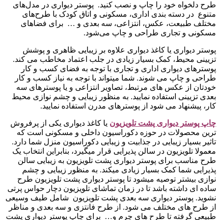
طرح دلخواه خود را چاپ و نصب کنید. پوستر دیواری در مدل‌های
متنوع در دسته‌ بندی اداری، مسکونی و اتاق کودک با طرح‌های
مختلف طبیعت، عکس، انتزاعی، سه بعدی و … برای فضاهای
مسکونی و تجاری طراحی و چاپ می‌شود.
پوستر دیواری یا کاغذ دیواری علاوه بر زیبایی ظاهری و پوشش
تزیینی محیط، کمک بسیار زیادی در جلب اعتماد مخاطب می کند.
پوسترهای دیواری اداری و تجاری با توجه به فضای کسب و کار
طراحی و چاپ می شوند. شما میتواند با توجه به نیاز کسب و کار
خودتان از عکس های مرتبط، تصاویر انتزاعی و یا پوسترهای سه
بعدی تزیینی استفاده نمایید. به منظور زیبایی و چشم نوازی محیط
کار، پیشنهاد می شود از پوسترهای مدرن استفاده نمایید.
چاپ پوستر دیواری پشت تلویزیو
ن
یا کاغذ دیواری یکی از پرفروش
ترین محصولات در حوزه دکوراسیون داخلی و مسکونی است که
تاثیر بسیار زیبایی در جذابیت و زیبایی دکوراسیون منزل شما دارد.
معمولا تلویزیون در سالن پذیرایی قرار میگیرد، بنابراین انتخاب یک
طرح مناسب برای پوستر دیواری پشت تلویزیون به زیبایی سالن
پذیرایی شما کمک بسیار زیادی میکند. به منظور زیبایی و چشم
نوازی بیشتر توصیه میشود تا پوستر دیواری پشت تلویزیون طرح
ساده ای داشته باشد تا در زمان تماشای تلویزیون دچار حواس پرتی
نشوید. پوستر دیواری سه بعدی پشت تلویزیون شامل طیف وسیعی
از طرح های مختلف می شود. از طرح فانتزی و سه بعدی و مناظر
طبیعی گرفته تا طرح های چرم و… برای چاپ پوستر دیواری پشت