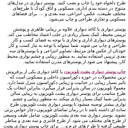
طرح دلخواه خود را چاپ و نصب کنید. پوستر دیواری در مدل‌های
متنوع در دسته‌ بندی اداری، مسکونی و اتاق کودک با طرح‌های
مختلف طبیعت، عکس، انتزاعی، سه بعدی و … برای فضاهای
مسکونی و تجاری طراحی و چاپ می‌شود.
پوستر دیواری یا کاغذ دیواری علاوه بر زیبایی ظاهری و پوشش
تزیینی محیط، کمک بسیار زیادی در جلب اعتماد مخاطب می کند.
پوسترهای دیواری اداری و تجاری با توجه به فضای کسب و کار
طراحی و چاپ می شوند. شما میتواند با توجه به نیاز کسب و کار
خودتان از عکس های مرتبط، تصاویر انتزاعی و یا پوسترهای سه
بعدی تزیینی استفاده نمایید. به منظور زیبایی و چشم نوازی محیط
کار، پیشنهاد می شود از پوسترهای مدرن استفاده نمایید.
چاپ پوستر دیواری پشت تلویزیو
ن
یا کاغذ دیواری یکی از پرفروش
ترین محصولات در حوزه دکوراسیون داخلی و مسکونی است که
تاثیر بسیار زیبایی در جذابیت و زیبایی دکوراسیون منزل شما دارد.
معمولا تلویزیون در سالن پذیرایی قرار میگیرد، بنابراین انتخاب یک
طرح مناسب برای پوستر دیواری پشت تلویزیون به زیبایی سالن
پذیرایی شما کمک بسیار زیادی میکند. به منظور زیبایی و چشم
نوازی بیشتر توصیه میشود تا پوستر دیواری پشت تلویزیون طرح
ساده ای داشته باشد تا در زمان تماشای تلویزیون دچار حواس پرتی
نشوید. پوستر دیواری سه بعدی پشت تلویزیون شامل طیف وسیعی
از طرح های مختلف می شود. از طرح فانتزی و سه بعدی و مناظر
طبیعی گرفته تا طرح های چرم و… برای چاپ پوستر دیواری پشت