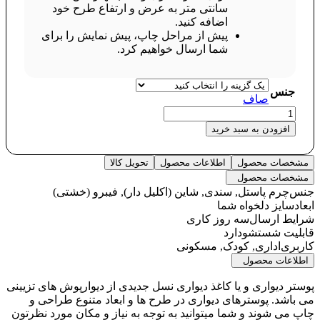
سانتی متر به عرض و ارتفاع طرح خود
اضافه کنید.
پیش از مراحل چاپ، پیش نمایش را برای
شما ارسال خواهیم کرد.
جنس
صاف
چاپ
پوستر
افزودن به سبد خرید
دیواری
اتاق
مشخصات محصول
اطلاعات محصول
تحویل کالا
نشیمن
مشخصات محصول
کد
جنس
چرم پاستل, سندی, شاین (اکلیل دار), فیبرو (خشتی)
2463
ابعاد
سایز دلخواه شما
عدد
شرایط ارسال
سه روز کاری
قابلیت شستشو
دارد
کاربری
اداری, کودک, مسکونی
اطلاعات محصول
پوستر دیواری و یا کاغذ دیواری نسل جدیدی از دیوارپوش های تزیینی
می باشد. پوسترهای دیواری در طرح ها و ابعاد متنوع طراحی و
چاپ می شوند و شما میتوانید به توجه به نیاز و مکان مورد نظرتون