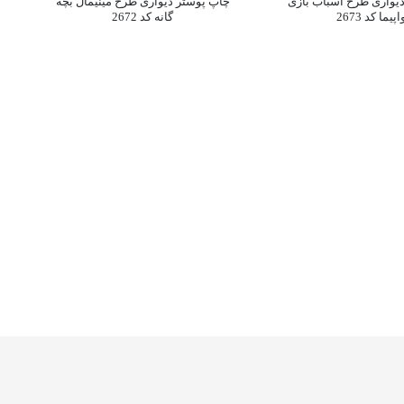
یواری طرح اسباب بازی
چاپ پوستر دیواری طرح مینیمال بچه
پیما کد 2673
گانه کد 2672
چ