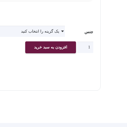
جنس
چاپ
افزودن به سبد خرید
پوستر
دیواری
اتاق
خواب
کد
1237
عدد