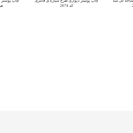
شاخه گل سه
چاپ پوستر دیواری طرح سیاره ی فانتزی
چاپ پوستر د
کد 2674
هوا