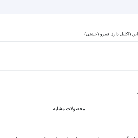
ن (اکلیل دار), فیبرو (خشتی)
محصولات مشابه