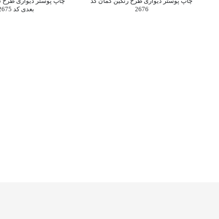
چاپ پوستر دیواری طرح رنگین کمان کد
چاپ پوستر دیواری طرح 
2676
بعدی کد 2675