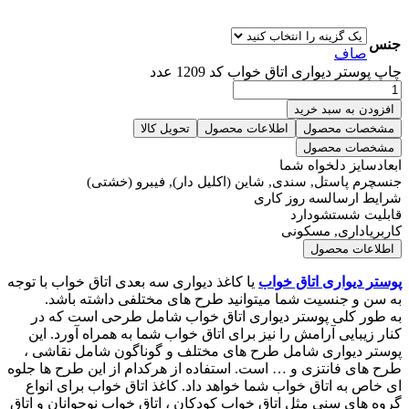
جنس
صاف
چاپ پوستر دیواری اتاق خواب کد 1209 عدد
افزودن به سبد خرید
مشخصات محصول
اطلاعات محصول
تحویل کالا
مشخصات محصول
ابعاد
سایز دلخواه شما
جنس
چرم پاستل, سندی, شاین (اکلیل دار), فیبرو (خشتی)
شرایط ارسال
سه روز کاری
قابلیت شستشو
دارد
کاربری
اداری, مسکونی
اطلاعات محصول
پوستر دیواری اتاق خواب
یا کاغذ دیواری سه بعدی اتاق خواب با توجه
به سن و جنسیت شما میتوانید طرح های مختلفی داشته باشد.
به طور کلی پوستر دیواری اتاق خواب شامل طرحی است که در
کنار زیبایی آرامش را نیز برای اتاق خواب شما به همراه آورد. این
پوستر دیواری شامل طرح های مختلف و گوناگون شامل نقاشی ،
طرح های فانتزی و … است. استفاده از هرکدام از این طرح ها جلوه
ای خاص به اتاق خواب شما خواهد داد. کاغذ اتاق خواب برای انواع
گروه های سنی مثل اتاق خواب کودکان ، اتاق خواب نوجوانان و اتاق