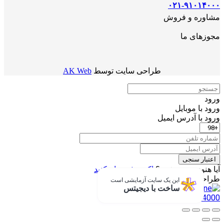
۰۲۱-۹۱۰۱۴۰۰۰
مشاوره و فروش
مجوزهای ما
طراحی سایت توسط
AK Web
ورود
ورود با موبایل
ورود با ‫آدرس ایمیل
اعتبار سنجی
آیا هنوز عضو نشده؟
اکنون ثبت نام کنید
طراحی شده با
دیجیتس
این یک سایت آزمایشی است
ساخت با دیجیتس
021-91014000