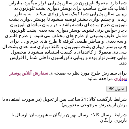
شما دارد. معمولا تلویزیون در سالن پذیرایی قرار میگیرد، بنابراین
انتخاب یک طرح مناسب برای پوستر دیواری پشت تلویزیون به
زیبایی سالن پذیرایی شما کمک بسیار زیادی میکند. به منظور
زیبایی و چشم نوازی بیشتر توصیه میشود تا پوستر دیواری پشت
تلویزیون طرح ساده ای داشته باشد تا در زمان تماشای تلویزیون
دچار حواس پرتی نشوید. پوستر دیواری سه بعدی پشت تلویزیون
شامل طیف وسیعی از طرح های مختلف می شود. از طرح فانتزی
و سه بعدی و مناظر طبیعی گرفته تا طرح های چرم و…. برای
چاپ پوستر دیواری پشت تلویزیون یا کاغذ دیواری سه بعدی پشت ال
سی دی معمولا از کاغذهای با کیفیت استفاده میشود تا محصول
نهایی چشم نواز بوده و زیبایی دکوراسیون داخلی شما را افزایش
دهد.
برای سفارش طرح مورد نظر به صفحه ی
سفارش آنلاین پوستر
دیواری
مراجعه نمائید.
تحویل کالا
شرایط بازگشت کالا : 24 ساعت پس از تحویل (در صورت استفاده یا
برش از پذیرش مرجوعی معذوریم)
شرایط ارسال کالا : ارسال تهران رایگان – شهرستان: ارسال تا
باربری رایگان