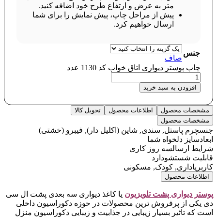
متر به عرض و ارتفاع طرح خود اضافه کنید.
پیش از مراحل چاپ، پیش نمایش را برای شما
ارسال خواهیم کرد.
جنس
صاف
چاپ پوستر دیواری اتاق خواب کد 1130 عدد
افزودن به سبد خرید
مشخصات محصول
اطلاعات محصول
تحویل کالا
مشخصات محصول
جنس
چرم پاستل, سندی, شاین (اکلیل دار), فیبرو (خشتی)
ابعاد
سایز دلخواه شما
شرایط ارسال
سه روز کاری
قابلیت شستشو
دارد
کاربری
اداری, کودک, مسکونی
اطلاعات محصول
پوستر دیواری پشت تلویزیون
یا کاغذ دیواری سه بعدی پشت ال سی
دی یکی از پرفروش ترین محصولات در حوزه دکوراسیون داخلی
است که تاثیر بسیار زیبایی در جذابیت و زیبایی دکوراسیون منزل