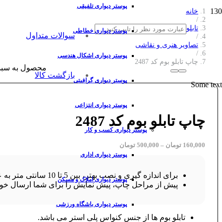
پوستر دیواری تلفیقی
خانه
/
تابلو بوم
پوستر دیواری خطاطی
سوالات متداول
/
تصاویر هنری و نقاشی
/
پوستر دیواری اشکال هندسی
چاپ تابلو بوم کد 2487
محصول
به سبد
بازگشت کالا
پوستر دیواری گرافیتی
Some text
پوستر دیواری انتزاعی
چاپ تابلو بوم کد 2487
پوستر دیواری کسب و کار
160,000
تومان
–
500,000
تومان
پوستر دیواری اداری
برای اندازه گیری و نصب بهتر، بین 5 تا 10 سانتی متر به عرض و ارتفاع طرح خود اضافه کنید.
پوستر دیواری املاک و مسکن
پیش از مراحل چاپ، پیش نمایش را برای شما ارسال خوا
پوستر دیواری باشگاه ورزشی
تابلو بوم ها از جنس کنواس پلی استر می باشد.