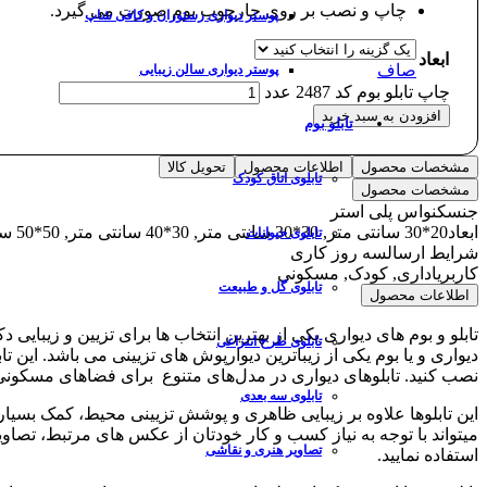
چاپ و نصب بر روی چارچوب بوم صورت می گیرد.
پوستر دیواری رستوران و کافی شاپ
ابعاد
صاف
پوستر دیواری سالن زیبایی
چاپ تابلو بوم کد 2487 عدد
افزودن به سبد خرید
تابلو بوم
مشخصات محصول
اطلاعات محصول
تحویل کالا
تابلوی اتاق کودک
مشخصات محصول
جنس
کنواس پلی استر
ابعاد
20*30 سانتی متر, 30*30 سانتی متر, 30*40 سانتی متر, 50*50 سانتی متر, 50*70 سانتی متر, 70*100 سانتی متر
تابلوی حیوانات
شرایط ارسال
سه روز کاری
کاربری
اداری, کودک, مسکونی
تابلوی گل و طبیعت
اطلاعات محصول
تابلو و بوم های دیواری یکی از بهترین انتخاب ها برای تزیین و زیبا
تابلوی طرح انتزاعی
دیواری و یا بوم یکی از زیباترین دیوارپوش های تزیینی می باشد. این 
نصب کنید. تابلوهای دیواری در مدل‌های متنوع برای فضاهای مسکون
تابلوی سه بعدی
این تابلوها علاوه بر زیبایی ظاهری و پوشش تزیینی محیط، کمک بسیا
میتواند با توجه به نیاز کسب و کار خودتان از عکس های مرتبط، تصاوی
تصاویر هنری و نقاشی
استفاده نمایید.