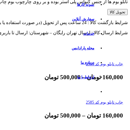
تابلو بوم ها از جنس کنواس پلی استر بوده و بر روی چارچوب بوم چ
نمونه کارها
تحویل کالا
سفارش آنلاین
شرایط بازگشت کالا : 24 ساعت پس از تحویل (در صورت استفاده یا برش از پذیرش مرجوعی معذوریم)
شرایط ارسال کالا : ارسال تهران رایگان – شهرستان: ارسال تا باربر
خدمات
مجله پارادایس
درباره ما
چاپ تابلو بوم کد 2586
160,000
تومان
–
500,000
تومان
ارتباط با ما
چاپ تابلو بوم کد 2585
160,000
تومان
–
500,000
تومان