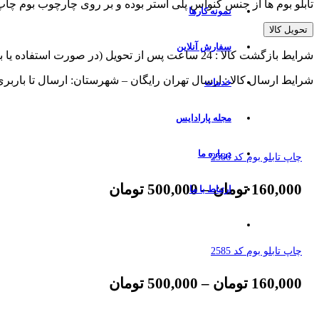
تابلو بوم ها از جنس کنواس پلی استر بوده و بر روی چارچوب بوم چ
نمونه کارها
تحویل کالا
سفارش آنلاین
شرایط بازگشت کالا : 24 ساعت پس از تحویل (در صورت استفاده یا برش از پذیرش مرجوعی معذوریم)
شرایط ارسال کالا : ارسال تهران رایگان – شهرستان: ارسال تا باربر
خدمات
مجله پارادایس
درباره ما
چاپ تابلو بوم کد 2586
160,000
تومان
–
500,000
تومان
ارتباط با ما
چاپ تابلو بوم کد 2585
160,000
تومان
–
500,000
تومان