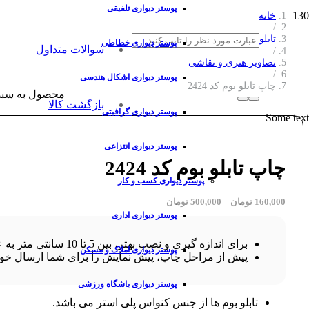
پوستر دیواری تلفیقی
خانه
/
تابلو بوم
پوستر دیواری خطاطی
سوالات متداول
/
تصاویر هنری و نقاشی
/
پوستر دیواری اشکال هندسی
چاپ تابلو بوم کد 2424
محصول
به سبد
بازگشت کالا
پوستر دیواری گرافیتی
Some text
پوستر دیواری انتزاعی
چاپ تابلو بوم کد 2424
پوستر دیواری کسب و کار
160,000
تومان
–
500,000
تومان
پوستر دیواری اداری
برای اندازه گیری و نصب بهتر، بین 5 تا 10 سانتی متر به عرض و ارتفاع طرح خود اضافه کنید.
پوستر دیواری املاک و مسکن
پیش از مراحل چاپ، پیش نمایش را برای شما ارسال خوا
پوستر دیواری باشگاه ورزشی
تابلو بوم ها از جنس کنواس پلی استر می باشد.