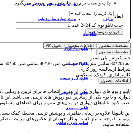
چاپ و نصب بر روی چارچوب بوم صورت می گیرد.
پوستر دیواری رستوران و کافی شاپ
ابعاد
صاف
پوستر دیواری سالن زیبایی
چاپ تابلو بوم کد 2424 عدد
افزودن به سبد خرید
تابلو بوم
مشخصات محصول
اطلاعات محصول
تحویل کالا
تابلوی اتاق کودک
مشخصات محصول
جنس
کنواس پلی استر
ابعاد
20*30 سانتی متر, 30*30 سانتی متر, 30*40 سانتی متر, 50*50 سانتی متر, 50*70 سانتی متر, 70*100 سانتی متر
تابلوی حیوانات
شرایط ارسال
سه روز کاری
کاربری
اداری, کودک, مسکونی
تابلوی گل و طبیعت
اطلاعات محصول
تابلو و بوم های دیواری یکی از بهترین انتخاب ها برای تزیین و زیبا
تابلوی طرح انتزاعی
دیواری و یا بوم یکی از زیباترین دیوارپوش های تزیینی می باشد. این 
نصب کنید. تابلوهای دیواری در مدل‌های متنوع برای فضاهای مسکون
تابلوی سه بعدی
این تابلوها علاوه بر زیبایی ظاهری و پوشش تزیینی محیط، کمک بسیا
میتواند با توجه به نیاز کسب و کار خودتان از عکس های مرتبط، تصاوی
تصاویر هنری و نقاشی
استفاده نمایید.