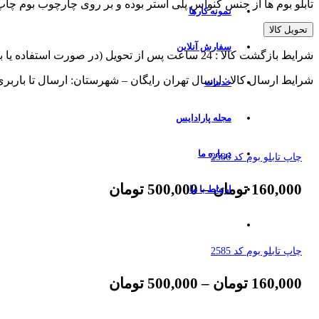
تابلو بوم ها از جنس کنواس پلی استر بوده و بر روی چارچوب بوم چ
نمونه کارها
تحویل کالا
سفارش آنلاین
شرایط بازگشت کالا : 24 ساعت پس از تحویل (در صورت استفاده یا برش از پذیرش مرجوعی معذوریم)
شرایط ارسال کالا : ارسال تهران رایگان – شهرستان: ارسال تا باربر
خدمات
مجله پارادایس
درباره ما
چاپ تابلو بوم کد 2586
160,000
تومان
–
500,000
تومان
ارتباط با ما
چاپ تابلو بوم کد 2585
160,000
تومان
–
500,000
تومان