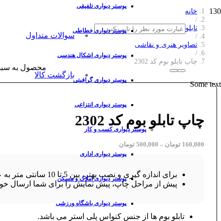
پوستر دیواری تلفیقی
خانه
/
تابلو بوم
پوستر دیواری خطاطی
سوالات متداول
/
تصاویر هنری و نقاشی
/
پوستر دیواری اشکال هندسی
چاپ تابلو بوم کد 2302
محصول
به سبد
بازگشت کالا
پوستر دیواری گرافیتی
Some text
پوستر دیواری انتزاعی
چاپ تابلو بوم کد 2302
پوستر دیواری کسب و کار
160,000
تومان
–
500,000
تومان
پوستر دیواری اداری
برای اندازه گیری و نصب بهتر، بین 5 تا 10 سانتی متر به عرض و ارتفاع طرح خود اضافه کنید.
پوستر دیواری املاک و مسکن
پیش از مراحل چاپ، پیش نمایش را برای شما ارسال خوا
پوستر دیواری باشگاه ورزشی
تابلو بوم ها از جنس کنواس پلی استر می باشد.