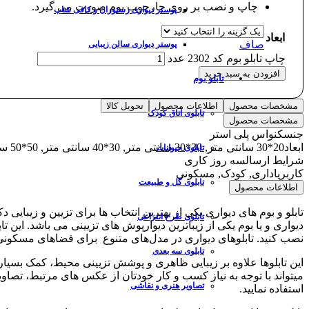
چاپ و نصب بر روی چارچوب بوم صورت می گیرد.
پوستر دیواری رستوران و کافی شاپ
ابعاد
صاف
پوستر دیواری سالن زیبایی
چاپ تابلو بوم کد 2302 عدد
افزودن به سبد خرید
تابلو بوم
مشخصات محصول
اطلاعات محصول
تحویل کالا
تابلوی اتاق کودک
مشخصات محصول
جنس
کنواس پلی استر
ابعاد
20*30 سانتی متر, 30*30 سانتی متر, 30*40 سانتی متر, 50*50 سانتی متر, 50*70 سانتی متر, 70*100 سانتی متر
تابلوی حیوانات
شرایط ارسال
سه روز کاری
کاربری
اداری, کودک, مسکونی
تابلوی گل و طبیعت
اطلاعات محصول
تابلو و بوم های دیواری یکی از بهترین انتخاب ها برای تزیین و زیبا
تابلوی طرح انتزاعی
دیواری و یا بوم یکی از زیباترین دیوارپوش های تزیینی می باشد. این 
نصب کنید. تابلوهای دیواری در مدل‌های متنوع برای فضاهای مسکون
تابلوی سه بعدی
این تابلوها علاوه بر زیبایی ظاهری و پوشش تزیینی محیط، کمک بسیا
میتواند با توجه به نیاز کسب و کار خودتان از عکس های مرتبط، تصاوی
تصاویر هنری و نقاشی
استفاده نمایید.