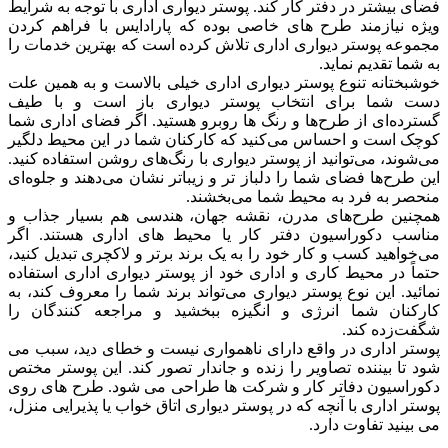
فضای بیشتر در دفتر کار کند. پوستر دیواری اداری با توجه به شرایط
ویژه نیازمند طرح های خاصی بوده که پارادایس با فراهم کردن
مجموعه پوستر دیواری اداری تلاش کرده است که بهترین خدمات را
به شما تقدیم نماید.
خوشبختانه تنوع پوستر دیواری اداری خیلی بالاست و به همین علت
دست شما برای انتخاب پوستر دیواری باز است و با طیف
گسترده‌ای از طرح‌ها و رنگ ها روبرو هستید. اگر فضای اداری شما
کوچک است و احساس می‌کنید که کارکنان شما در این محیط دلگیر
می‌شوند، می‌توانید از پوستر دیواری با رنگ‌های روشن استفاده کنید.
این طرح‌ها فضای شما را دلباز تر و زیباتر نشان می‌دهند و جلوه‌ای
منحصر به فرد به محیط شما می‌بخشند.
همچنین طرح‌های مدرن، نقشه جهان، هندسی هم بسیار جذاب و
مناسب دکوراسیون دفتر کار یا محیط های اداری هستند. اگر
می‌خواهید کسب و کار خود را به یک برند برتر و لاکچری تبدیل کنید،
حتماً در محیط کاری و اداری خود از پوستر دیواری اداری استفاده
نمائید. این نوع پوستر دیواری می‌تواند برند شما را معروف کند، به
کارکنان شما انرژی و انگیزه ببخشید و مراجعه کنندگان را
شگفت‌زده کند.
پوستر اداری در واقع دارای ناهمواری نیست و خطای دید، سبب می
شود تا بیننده تصاویر را زنده و جاندار تصور کند. این پوستر مختص
دکوراسیون دفاتر کار و شرکت ها طراحی می شود. طرح های روی
پوستر اداری با آنچه که در پوستر دیواری اتاق خواب یا پذیرایی منزل،
می بینید تفاوت دارد.