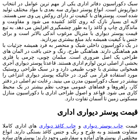
سبک دکوراسیون دفاتر اداری یکی از مهم ترین عوامل در انتخاب
دیوارپوش است. انواع پوستر دیواری سه بعدی با مواد مختلف تولید
شده است. پوسترهای با کیفیت تر دارای روکش پی وی سی هستند.
لایه ای بسیار نازک که روی کاغذ کشیده می شود و مقاومت و
ماندگاری چاپ و کاغذ را به طور چشمگیری افزایش می دهد. به تبع
قیمت پوستر دیواری با متریال مرغوب اندکی بالاتر است و برای
جنس با کیفیت همیشه باید مبلغ بیشتری بپردازید.
در یک دکوراسیون داخلی شیک و منحصر به فرد همیشه جزئیات با
هم هماهنگی دارند. هماهنگی طرح، رنگ و حتی بافت در المان های
طراحی یک اصل ضروری است. مبلمان چوبی، چرمی یا فلزی
بخشی از اصلی ترین لوازم اداری هستند. قاعدتا پوستر دیواری آجری
همخوانی بیشتری با چوب طبیعی دارد و در سبک طراحی روستیک
مورد استفاده قرار می گیرد. در حالیکه پوستر دیواری انتزاعی را
بیشتر در سبک دکوراسیون مدرن می بینید. رعایت تم اصلی در دفتر
کار، راهروها و فضاهای عمومی موجب نظم بیشتر در یک محیط
کاری می شود. قواعد و اصول طراحی اداری با دکوراسیون منازل
مسکونی زمین تا آسمان تفاوت دارد.
قیمت پوستر دیواری اداری
قیمت
چاپ پوستر دیواری
و
چاپ کاغذ دیواری
های اداری کاملا
متفاوت هستند و به طرح و رنگ و جنس کاغذ بستگی دارند. انواع
مختلفی از پوسترهای آماده و سفارشی وجود دارند؛ پوسترهای ساده