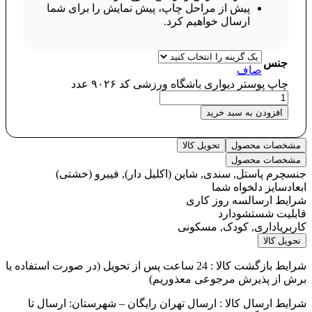
پیش از مراحل چاپ، پیش نمایش را برای شما
ارسال خواهیم کرد.
جنس
صاف
چاپ پوستر دیواری باشگاه ورزشی کد ۹۰۲۶ عدد
افزودن به سبد خرید
مشخصات محصول
تحویل کالا
مشخصات محصول
جنس
چرم پاستل, سندی, شاین (اکلیل دار), فیبرو (خشتی)
ابعاد
سایز دلخواه شما
شرایط ارسال
سه روز کاری
قابلیت شستشو
دارد
کاربری
اداری, کودک, مسکونی
تحویل کالا
شرایط بازگشت کالا : 24 ساعت پس از تحویل (در صورت استفاده یا
برش از پذیرش مرجوعی معذوریم)
شرایط ارسال کالا : ارسال تهران رایگان – شهرستان: ارسال تا