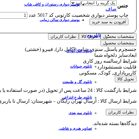
پوستر دیواری رستوران و کافی شاپ
جنس
صاف
چاپ پوستر دیواری شخصیت کارتونی کد 5017 عدد
پوستر دیواری سالن زیبایی
افزودن به سبد خرید
تابلو بوم
مشخصات محصول
تحویل کالا
نظرات کاربران
مشخصات محصول
جنس
چرم پاستل, سندی, شاین (اکلیل دار), فیبرو (خشتی)
تابلوی اتاق کودک
ابعاد
سایز دلخواه شما
شرایط ارسال
سه روز کاری
قابلیت شستشو
دارد
تابلوی حیوانات
کاربری
اداری, کودک, مسکونی
تحویل کالا
تابلوی گل و طبیعت
شرایط بازگشت کالا : 24 ساعت پس از تحویل (در صورت استفاده یا برش از پذیرش مرجوعی معذوریم)
تابلوی طرح انتزاعی
شرایط ارسال کالا : ارسال تهران رایگان – شهرستان: ارسال تا باربر
نظرات کاربران
تابلوی سه بعدی
دیدگاه‌ها بسته شده‌اند.
تصاویر هنری و نقاشی