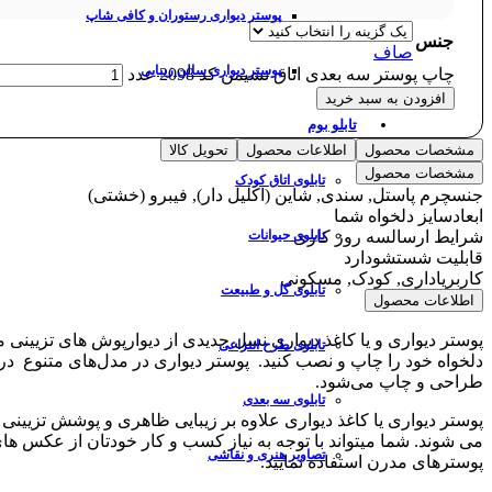
پوستر دیواری رستوران و کافی شاپ
جنس
صاف
پوستر دیواری سالن زیبایی
چاپ پوستر سه بعدی اتاق نشیمن کد 2098 عدد
افزودن به سبد خرید
تابلو بوم
مشخصات محصول
اطلاعات محصول
تحویل کالا
مشخصات محصول
تابلوی اتاق کودک
جنس
چرم پاستل, سندی, شاین (اکلیل دار), فیبرو (خشتی)
ابعاد
سایز دلخواه شما
شرایط ارسال
سه روز کاری
تابلوی حیوانات
قابلیت شستشو
دارد
کاربری
اداری, کودک, مسکونی
تابلوی گل و طبیعت
اطلاعات محصول
پوستر دیواری و یا کاغذ دیواری نسل جدیدی از دیوارپوش های تزیینی 
تابلوی طرح انتزاعی
دلخواه خود را چاپ و نصب کنید. پوستر دیواری در مدل‌های متنوع 
طراحی و چاپ می‌شود.
تابلوی سه بعدی
پوستر دیواری یا کاغذ دیواری علاوه بر زیبایی ظاهری و پوشش تزیی
می شوند. شما میتواند با توجه به نیاز کسب و کار خودتان از عکس های
تصاویر هنری و نقاشی
پوسترهای مدرن استفاده نمایید.