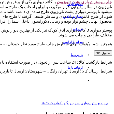
چاپ پوستر دیواری پشت تلویزیو
ن
یا کاغذ دیواری یکی از پرفروش تر
نمونه کارها
تلویزیون در سالن پذیرایی قرار میگیرد، بنابراین انتخاب یک طرح منا
میشود تا پوستر دیواری پشت تلویزیون طرح ساده ای داشته باشد تا
شود. از طرح فانتزی و سه بعدی و مناظر طبیعی گرفته تا طرح های چ
سفارش آنلاین
محصول نهایی چشم نواز بوده و زیبایی دکوراسیون داخلی شما را افزا
خدمات
پوستر دیواری یا کاغذ دیواری اتاق کودک نیز یکی از بهترین دیوار پوش
مختلف طراحی و چاپ می شوند.
مجله پارادایس
همچنین شما میتوانید برای سفارش چاپ طرح مورد نظر خودتان به 
تحویل کالا
درباره ما
شرایط بازگشت کالا : 24 ساعت پس از تحویل (در صورت استفاده یا برش از پذیرش مرجوعی معذوریم)
ارتباط با ما
شرایط ارسال کالا : ارسال تهران رایگان – شهرستان: ارسال تا باربر
چاپ پوستر دیواری طرح رنگین کمان کد 2676