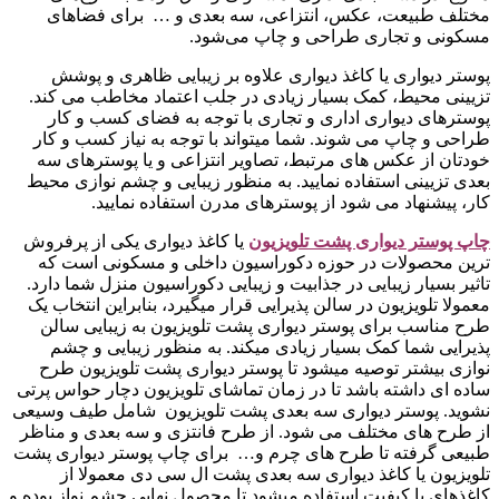
مختلف طبیعت، عکس، انتزاعی، سه بعدی و … برای فضاهای
مسکونی و تجاری طراحی و چاپ می‌شود.
پوستر دیواری یا کاغذ دیواری علاوه بر زیبایی ظاهری و پوشش
تزیینی محیط، کمک بسیار زیادی در جلب اعتماد مخاطب می کند.
پوسترهای دیواری اداری و تجاری با توجه به فضای کسب و کار
طراحی و چاپ می شوند. شما میتواند با توجه به نیاز کسب و کار
خودتان از عکس های مرتبط، تصاویر انتزاعی و یا پوسترهای سه
بعدی تزیینی استفاده نمایید. به منظور زیبایی و چشم نوازی محیط
کار، پیشنهاد می شود از پوسترهای مدرن استفاده نمایید.
چاپ پوستر دیواری پشت تلویزیو
ن
یا کاغذ دیواری یکی از پرفروش
ترین محصولات در حوزه دکوراسیون داخلی و مسکونی است که
تاثیر بسیار زیبایی در جذابیت و زیبایی دکوراسیون منزل شما دارد.
معمولا تلویزیون در سالن پذیرایی قرار میگیرد، بنابراین انتخاب یک
طرح مناسب برای پوستر دیواری پشت تلویزیون به زیبایی سالن
پذیرایی شما کمک بسیار زیادی میکند. به منظور زیبایی و چشم
نوازی بیشتر توصیه میشود تا پوستر دیواری پشت تلویزیون طرح
ساده ای داشته باشد تا در زمان تماشای تلویزیون دچار حواس پرتی
نشوید. پوستر دیواری سه بعدی پشت تلویزیون شامل طیف وسیعی
از طرح های مختلف می شود. از طرح فانتزی و سه بعدی و مناظر
طبیعی گرفته تا طرح های چرم و… برای چاپ پوستر دیواری پشت
تلویزیون یا کاغذ دیواری سه بعدی پشت ال سی دی معمولا از
کاغذهای با کیفیت استفاده میشود تا محصول نهایی چشم نواز بوده و