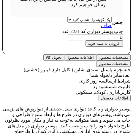
ارسال خواهیم کرد.
جنس
صاف
چاپ پوستر دیواری کد 2231 عدد
افزودن به سبد خرید
مشخصات محصول
اطلاعات محصول
تحویل کالا
مشخصات محصول
جنس
چرم پاستل, سندی, شاین (اکلیل دار), فیبرو (خشتی)
ابعاد
سایز دلخواه شما
شرایط ارسال
سه روز کاری
قابلیت شستشو
دارد
کاربری
اداری, کودک, مسکونی
اطلاعات محصول
پوستر دیواری و یا کاغذ دیواری نسل جدیدی از دیوارپوش های تزیینی
می باشد. پوسترهای دیواری در طرح ها و ابعاد متنوع طراحی و
چاپ می شوند و شما میتوانید به توجه به نیاز و مکان مورد نظرتون
طرح دلخواه خود را چاپ و نصب کنید. پوستر دیواری در مدل‌های
متنوع در دسته‌ بندی اداری، مسکونی و اتاق کودک با طرح‌های