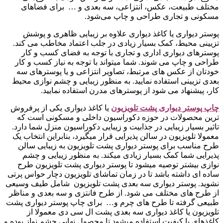
مختلف طبیعت، عکس، انتزاعی، سه بعدی و … برای فضاهای
مسکونی و تجاری طراحی و چاپ می‌شود.
پوستر دیواری یا کاغذ دیواری علاوه بر زیبایی ظاهری و پوشش
تزیینی محیط، کمک بسیار زیادی در جلب اعتماد مخاطب می کند.
پوسترهای دیواری اداری و تجاری با توجه به فضای کسب و کار
طراحی و چاپ می شوند. شما میتواند با توجه به نیاز کسب و کار
خودتان از عکس های مرتبط، تصاویر انتزاعی و یا پوسترهای سه
بعدی تزیینی استفاده نمایید. به منظور زیبایی و چشم نوازی محیط
کار، پیشنهاد می شود از پوسترهای مدرن استفاده نمایید.
چاپ پوستر دیواری پشت تلویزیو
ن
یا کاغذ دیواری یکی از پرفروش
ترین محصولات در حوزه دکوراسیون داخلی و مسکونی است که
تاثیر بسیار زیبایی در جذابیت و زیبایی دکوراسیون منزل شما دارد.
معمولا تلویزیون در سالن پذیرایی قرار میگیرد، بنابراین انتخاب یک
طرح مناسب برای پوستر دیواری پشت تلویزیون به زیبایی سالن
پذیرایی شما کمک بسیار زیادی میکند. به منظور زیبایی و چشم
نوازی بیشتر توصیه میشود تا پوستر دیواری پشت تلویزیون طرح
ساده ای داشته باشد تا در زمان تماشای تلویزیون دچار حواس پرتی
نشوید. پوستر دیواری سه بعدی پشت تلویزیون شامل طیف وسیعی
از طرح های مختلف می شود. از طرح فانتزی و سه بعدی و مناظر
طبیعی گرفته تا طرح های چرم و… برای چاپ پوستر دیواری پشت
تلویزیون یا کاغذ دیواری سه بعدی پشت ال سی دی معمولا از
کاغذهای با کیفیت استفاده میشود تا محصول نهایی چشم نواز بوده و