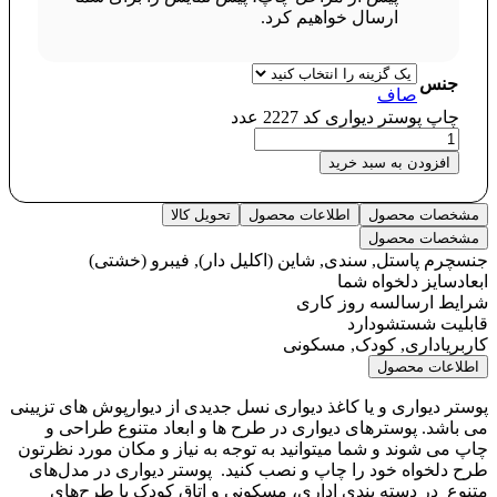
ارسال خواهیم کرد.
جنس
صاف
چاپ پوستر دیواری کد 2227 عدد
افزودن به سبد خرید
مشخصات محصول
اطلاعات محصول
تحویل کالا
مشخصات محصول
جنس
چرم پاستل, سندی, شاین (اکلیل دار), فیبرو (خشتی)
ابعاد
سایز دلخواه شما
شرایط ارسال
سه روز کاری
قابلیت شستشو
دارد
کاربری
اداری, کودک, مسکونی
اطلاعات محصول
پوستر دیواری و یا کاغذ دیواری نسل جدیدی از دیوارپوش های تزیینی
می باشد. پوسترهای دیواری در طرح ها و ابعاد متنوع طراحی و
چاپ می شوند و شما میتوانید به توجه به نیاز و مکان مورد نظرتون
طرح دلخواه خود را چاپ و نصب کنید. پوستر دیواری در مدل‌های
متنوع در دسته‌ بندی اداری، مسکونی و اتاق کودک با طرح‌های