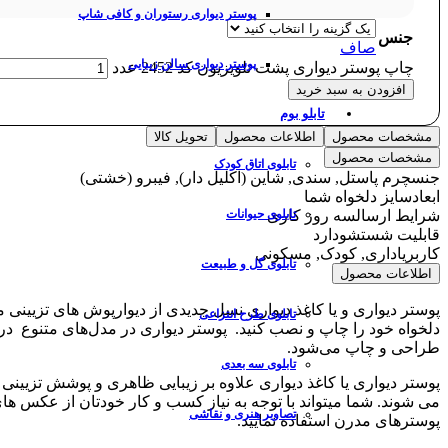
پوستر دیواری رستوران و کافی شاپ
جنس
صاف
پوستر دیواری سالن زیبایی
چاپ پوستر دیواری پشت تلویزیون کد 2452 عدد
افزودن به سبد خرید
تابلو بوم
مشخصات محصول
اطلاعات محصول
تحویل کالا
مشخصات محصول
تابلوی اتاق کودک
جنس
چرم پاستل, سندی, شاین (اکلیل دار), فیبرو (خشتی)
ابعاد
سایز دلخواه شما
شرایط ارسال
سه روز کاری
تابلوی حیوانات
قابلیت شستشو
دارد
کاربری
اداری, کودک, مسکونی
تابلوی گل و طبیعت
اطلاعات محصول
پوستر دیواری و یا کاغذ دیواری نسل جدیدی از دیوارپوش های تزیینی 
تابلوی طرح انتزاعی
دلخواه خود را چاپ و نصب کنید. پوستر دیواری در مدل‌های متنوع 
طراحی و چاپ می‌شود.
تابلوی سه بعدی
پوستر دیواری یا کاغذ دیواری علاوه بر زیبایی ظاهری و پوشش تزیی
می شوند. شما میتواند با توجه به نیاز کسب و کار خودتان از عکس های
تصاویر هنری و نقاشی
پوسترهای مدرن استفاده نمایید.