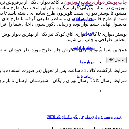
چاپ پوستر دیواری پشت تلویزیو
ن
یا کاغذ دیواری یکی از پرفروش تر
نمونه کارها
تلویزیون در سالن پذیرایی قرار میگیرد، بنابراین انتخاب یک طرح منا
میشود تا پوستر دیواری پشت تلویزیون طرح ساده ای داشته باشد تا
شود. از طرح فانتزی و سه بعدی و مناظر طبیعی گرفته تا طرح های چ
سفارش آنلاین
محصول نهایی چشم نواز بوده و زیبایی دکوراسیون داخلی شما را افزا
خدمات
پوستر دیواری یا کاغذ دیواری اتاق کودک نیز یکی از بهترین دیوار پوش
مختلف طراحی و چاپ می شوند.
مجله پارادایس
همچنین شما میتوانید برای سفارش چاپ طرح مورد نظر خودتان به 
تحویل کالا
درباره ما
شرایط بازگشت کالا : 24 ساعت پس از تحویل (در صورت استفاده یا برش از پذیرش مرجوعی معذوریم)
ارتباط با ما
شرایط ارسال کالا : ارسال تهران رایگان – شهرستان: ارسال تا باربر
چاپ پوستر دیواری طرح رنگین کمان کد 2676