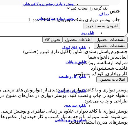
پوستر دیواری رستوران و کافی شاپ
جنس
صاف
پوستر دیواری سالن زیبایی
چاپ پوستر دیواری پشت تلویزیون کد 2184 عدد
افزودن به سبد خرید
تابلو بوم
مشخصات محصول
اطلاعات محصول
تحویل کالا
مشخصات محصول
تابلوی اتاق کودک
جنس
چرم پاستل, سندی, شاین (اکلیل دار), فیبرو (خشتی)
ابعاد
سایز دلخواه شما
شرایط ارسال
سه روز کاری
تابلوی حیوانات
قابلیت شستشو
دارد
کاربری
اداری, کودک, مسکونی
تابلوی گل و طبیعت
اطلاعات محصول
پوستر دیواری و یا کاغذ دیواری نسل جدیدی از دیوارپوش های تزیینی 
تابلوی طرح انتزاعی
دلخواه خود را چاپ و نصب کنید. پوستر دیواری در مدل‌های متنوع 
طراحی و چاپ می‌شود.
تابلوی سه بعدی
پوستر دیواری یا کاغذ دیواری علاوه بر زیبایی ظاهری و پوشش تزیی
می شوند. شما میتواند با توجه به نیاز کسب و کار خودتان از عکس های
تصاویر هنری و نقاشی
پوسترهای مدرن استفاده نمایید.