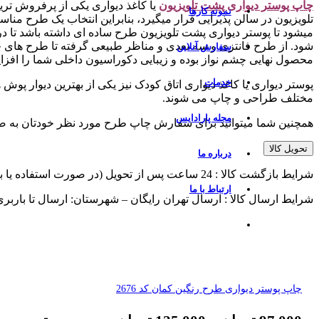
چاپ پوستر دیواری پشت تلویزیو
ن
یا کاغذ دیواری یکی از پرفروش تر
نمونه کارها
تلویزیون در سالن پذیرایی قرار میگیرد، بنابراین انتخاب یک طرح منا
میشود تا پوستر دیواری پشت تلویزیون طرح ساده ای داشته باشد تا
شود. از طرح فانتزی و سه بعدی و مناظر طبیعی گرفته تا طرح های چ
سفارش آنلاین
محصول نهایی چشم نواز بوده و زیبایی دکوراسیون داخلی شما را افزا
خدمات
پوستر دیواری یا کاغذ دیواری اتاق کودک نیز یکی از بهترین دیوار پوش
مختلف طراحی و چاپ می شوند.
مجله پارادایس
همچنین شما میتوانید برای سفارش چاپ طرح مورد نظر خودتان به 
تحویل کالا
درباره ما
شرایط بازگشت کالا : 24 ساعت پس از تحویل (در صورت استفاده یا برش از پذیرش مرجوعی معذوریم)
ارتباط با ما
شرایط ارسال کالا : ارسال تهران رایگان – شهرستان: ارسال تا باربر
چاپ پوستر دیواری طرح رنگین کمان کد 2676