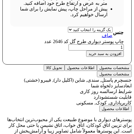
متر به عرض و ارتفاع طرح خود اضافه کنید.
پیش از مراحل چاپ، پیش نمایش را برای شما
ارسال خواهیم کرد.
جنس
صاف
چاپ پوستر دیواری طرح گل کد 2646 عدد
افزودن به سبد خرید
مشخصات محصول
اطلاعات محصول
تحویل کالا
مشخصات محصول
جنس
چرم پاستل, سندی, شاین (اکلیل دار), فیبرو (خشتی)
ابعاد
سایز دلخواه شما
شرایط ارسال
سه روز کاری
قابلیت شستشو
دارد
کاربری
اداری, کودک, مسکونی
اطلاعات محصول
پوسترهای دیواری با موضوع طبیعت یکی از محبوب‌ترین انتخاب‌ها
برای تزیین اتاق کودکان، اتاق خواب، اتاق نشیمن یا حتی محل کار
است. این پوسترها معمولاً شامل تصاویر زیبا و آرامش‌بخش از