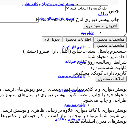
پوستر دیواری رستوران و کافی شاپ
جنس
صاف
پوستر دیواری سالن زیبایی
چاپ پوستر دیواری اتاق کودک کد 2550 عدد
افزودن به سبد خرید
تابلو بوم
مشخصات محصول
اطلاعات محصول
تحویل کالا
مشخصات محصول
تابلوی اتاق کودک
جنس
چرم پاستل, سندی, شاین (اکلیل دار), فیبرو (خشتی)
ابعاد
سایز دلخواه شما
شرایط ارسال
سه روز کاری
تابلوی حیوانات
قابلیت شستشو
دارد
کاربری
اداری, کودک, مسکونی
تابلوی گل و طبیعت
اطلاعات محصول
پوستر دیواری و یا کاغذ دیواری نسل جدیدی از دیوارپوش های تزیینی 
تابلوی طرح انتزاعی
دلخواه خود را چاپ و نصب کنید. پوستر دیواری در مدل‌های متنوع 
طراحی و چاپ می‌شود.
تابلوی سه بعدی
پوستر دیواری یا کاغذ دیواری علاوه بر زیبایی ظاهری و پوشش تزیی
می شوند. شما میتواند با توجه به نیاز کسب و کار خودتان از عکس های
تصاویر هنری و نقاشی
پوسترهای مدرن استفاده نمایید.