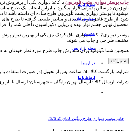
چاپ پوستر دیواری پشت تلویزیو
ن
یا کاغذ دیواری یکی از پرفروش تر
نمونه کارها
تلویزیون در سالن پذیرایی قرار میگیرد، بنابراین انتخاب یک طرح منا
میشود تا پوستر دیواری پشت تلویزیون طرح ساده ای داشته باشد تا
شود. از طرح فانتزی و سه بعدی و مناظر طبیعی گرفته تا طرح های چ
سفارش آنلاین
محصول نهایی چشم نواز بوده و زیبایی دکوراسیون داخلی شما را افزا
خدمات
پوستر دیواری یا کاغذ دیواری اتاق کودک نیز یکی از بهترین دیوار پوش
مختلف طراحی و چاپ می شوند.
مجله پارادایس
همچنین شما میتوانید برای سفارش چاپ طرح مورد نظر خودتان به 
تحویل کالا
درباره ما
شرایط بازگشت کالا : 24 ساعت پس از تحویل (در صورت استفاده یا برش از پذیرش مرجوعی معذوریم)
ارتباط با ما
شرایط ارسال کالا : ارسال تهران رایگان – شهرستان: ارسال تا باربر
چاپ پوستر دیواری طرح رنگین کمان کد 2676